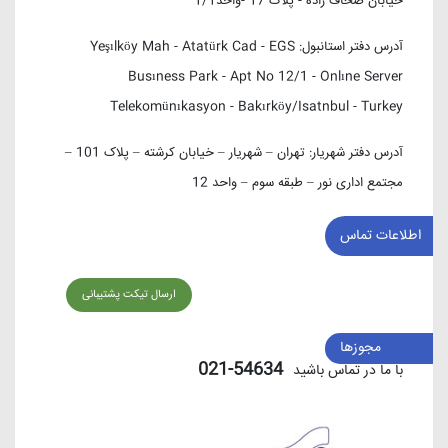
خیابان صحاف زاده - پلاک 17 -واحد1/1
آدرس دفتر استانبول:
Yeşılköy Mah - Atatürk Cad - EGS
Busıness Park - Apt No 12/1 - Onlıne Server
Telekomünıkasyon - Bakırköy/Isatnbul - Turkey
آدرس دفتر شهریار:
تهران – شهریار – خیابان کرشته – پلاک 101 –
مجتمع اداری نور – طبقه سوم – واحد 12
اطلاعات تماس
ارسال تیکت پشتیبانی
مجوزها
54634-021
با ما در تماس باشید