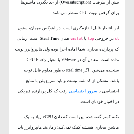
بیش از ظرفیت (Oversubscription) از حد بگذرد، ماشین‌ها
برای گرفتن نوبت CPU منتظر می‌مانند.
این انتظار قابل اندازه‌گیری است. در لینوکس مهمان، ستون
در خروجی
یا
همان
Steal Time
است: زمانی
vmstat
top
st
که پردازنده مجازی شما آماده اجرا بوده ولی هایپروایزر نوبت
نداده است. معادل آن در VMware با معیار CPU Ready
سنجیده می‌شود. اگر steal time به‌طور مداوم قابل توجه
باشد، مشکل از کد شما نیست و باید سراغ پلن با منابع
اختصاصی یا
سرور اختصاصی
رفت که کل پردازنده فیزیکی
در اختیار خودتان است.
نکته کمتر گفته‌شده این است که دادن vCPU زیاد به یک
ماشین مجازی همیشه کمک نمی‌کند؛ زمان‌بند هایپروایزر باید