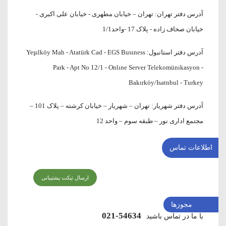
آدرس دفتر تهران:
تهران – خیابان مطهری - خیابان علی اکبری -
خیابان صحاف زاده - پلاک 17 -واحد1/1
آدرس دفتر استانبول:
Yeşılköy Mah - Atatürk Cad - EGS Busıness
Park - Apt No 12/1 - Onlıne Server Telekomünıkasyon -
Bakırköy/Isatnbul - Turkey
آدرس دفتر شهریار:
تهران – شهریار – خیابان کرشته – پلاک 101 –
مجتمع اداری نور – طبقه سوم – واحد 12
اطلاعات تماس
ارسال تیکت پشتیبانی
مجوزها
54634-021
با ما در تماس باشید