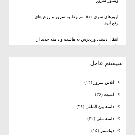
ویندوز سرور
ارورهای سری ۵xx مربوط به سرور و روش‌های
رفع آن‌ها
انتقال دستی وردپرس به هاست و دامنه جدید از
طریق cPanel
سیستم عامل
نصب و استفاده از ویرایشگر متنی nano در
لینوکس
آنلاین سرور
(۱۴)
رفع مشکل Reconnecting در Remote Desktop
ویندوز سرور
امنیت
(۳۶)
دامنه بین المللی
(۳۶)
آموزش کامل نصب و راه‌اندازی DNS Server در
ویندوز سرور
دامنه ملی
(۴۲)
نصب و راه اندازی NTP
دیتاسنتر
(۱۵)