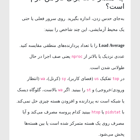
است؟
به‌جای حدس زدن، اندازه بگیرید. روی سرور فعلی یا حتی
یک محیط آزمایشی، این چند شاخص را ببینید:
Load Average
را با تعداد پردازنده‌های منطقی مقایسه کنید.
عددی نزدیک یا بالاتر از
یعنی صف اجرا در حال
nproc
طولانی شدن است.
در
تفکیک
(فضای کاربر)،
(کرنل)،
(انتظار
wa
sy
us
top
ورودی/خروجی) و
را ببینید. اگر
بالاست، گلوگاه دیسک
wa
st
یا شبکه است نه پردازنده و افزودن هسته چیزی حل نمی‌کند.
با
یا
ببینید کدام پروسه مصرف می‌کند و آیا
htop
pidstat
مصرف روی یک هسته متمرکز شده است یا بین هسته‌ها
پخش می‌شود.