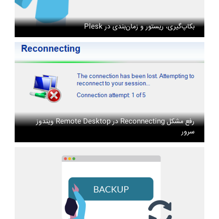
بکاپ‌گیری، ریستور و زمان‌بندی در Plesk
رفع مشکل Reconnecting در Remote Desktop ویندوز
سرور