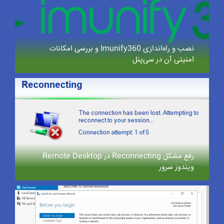
نصب و راه‌اندازی Imunify360 و بررسی امکانات
امنیتی آن در سی‌پنل
رفع مشکل Reconnecting در Remote Desktop
ویندوز سرور