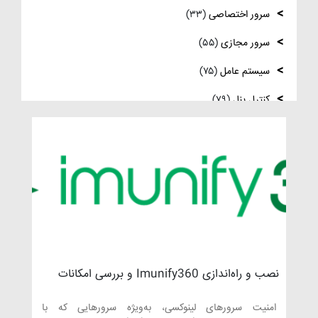
فعال‌سازی SNMP در Ubuntu، MikroTik و
سرور اختصاصی
(۳۳)
Windows Server
سرور مجازی
(۵۵)
سیستم عامل
(۷۵)
کنترل پنل
(۷۹)
لایسنس
(۱۰)
مدیریت سرور
(۸۴)
مقالات عمومی
(۱۰۵)
هاست
(۳۹)
وردپرس
(۹)
ویدئو آموزشی
(۱۵)
نصب و راه‌اندازی Imunify360 و بررسی امکانات
امنیتی آن در سی‌پنل
امنیت سرورهای لینوکسی، به‌ویژه سرورهایی که با