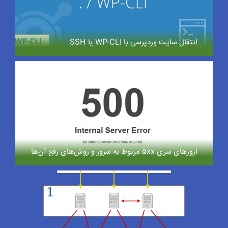
انتقال سایت وردپرسی با WP-CLI یا SSH
ارورهای سری ۵xx مربوط به سرور و روش‌های رفع آن‌ها