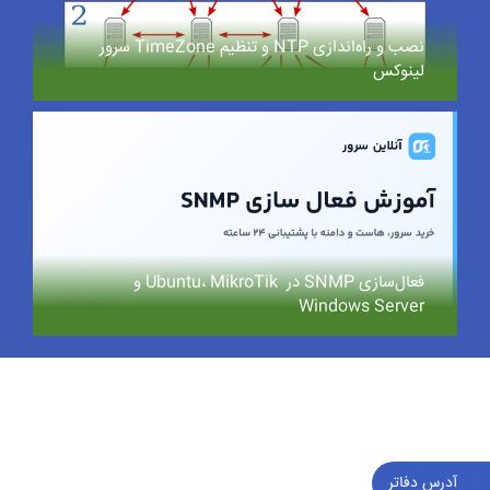
نصب و راه‌اندازی NTP و تنظیم TimeZone سرور
لینوکس
فعال‌سازی SNMP در Ubuntu، MikroTik و
Windows Server
آدرس دفاتر