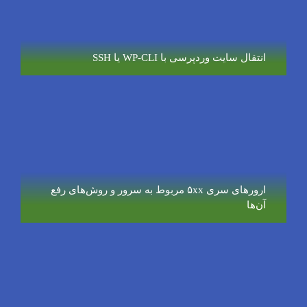
انتقال سایت وردپرسی با WP-CLI یا SSH
ارورهای سری ۵xx مربوط به سرور و روش‌های رفع
آن‌ها