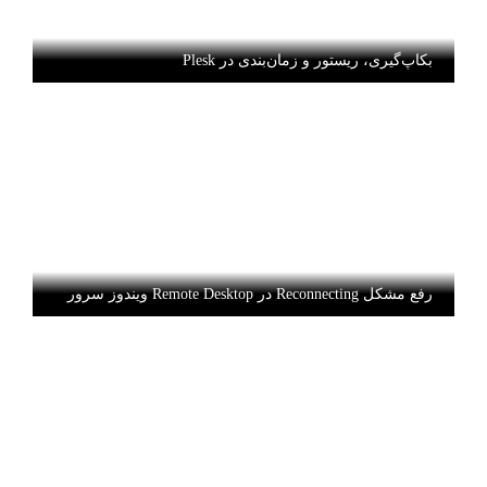
بکاپ‌گیری، ریستور و زمان‌بندی در Plesk
رفع مشکل Reconnecting در Remote Desktop ویندوز سرور