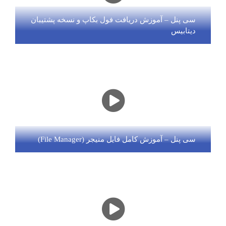
سی پنل – آموزش دریافت فول بکاپ و نسخه پشتیبان
دیتابیس
سی پنل – آموزش کامل فایل منیجر (File Manager)