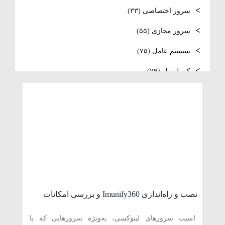
فعال‌سازی SNMP در Ubuntu، MikroTik و
سرور اختصاصی
(۳۳)
Windows Server
سرور مجازی
(۵۵)
سیستم عامل
(۷۵)
کنترل پنل
(۷۹)
لایسنس
(۱۰)
مدیریت سرور
(۸۴)
مقالات عمومی
(۱۰۵)
هاست
(۳۹)
وردپرس
(۹)
ویدئو آموزشی
(۱۵)
نصب و راه‌اندازی Imunify360 و بررسی امکانات
امنیتی آن در سی‌پنل
امنیت سرورهای لینوکسی، به‌ویژه سرورهایی که با