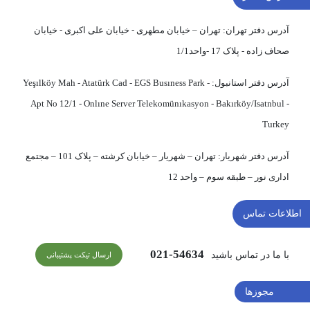
آدرس دفتر تهران:
تهران – خیابان مطهری - خیابان علی اکبری - خیابان
صحاف زاده - پلاک 17 -واحد1/1
آدرس دفتر استانبول:
Yeşılköy Mah - Atatürk Cad - EGS Busıness Park -
Apt No 12/1 - Onlıne Server Telekomünıkasyon - Bakırköy/Isatnbul -
Turkey
آدرس دفتر شهریار:
تهران – شهریار – خیابان کرشته – پلاک 101 – مجتمع
اداری نور – طبقه سوم – واحد 12
اطلاعات تماس
54634-021
با ما در تماس باشید
ارسال تیکت پشتیبانی
مجوزها