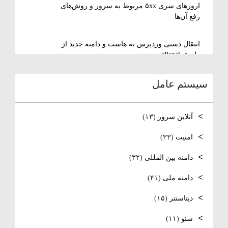
ارورهای سری ۵xx مربوط به سرور و روش‌های
رفع آن‌ها
انتقال دستی وردپرس به هاست و دامنه جدید از
طریق cPanel
سیستم عامل
نصب و استفاده از ویرایشگر متنی nano در
لینوکس
آنلاین سرور
(۱۳)
رفع مشکل Reconnecting در Remote Desktop
ویندوز سرور
امنیت
(۳۳)
دامنه بین المللی
(۳۲)
آموزش کامل نصب و راه‌اندازی DNS Server در
ویندوز سرور
دامنه ملی
(۴۱)
نصب و راه‌اندازی NTP و تنظیم TimeZone سرور
دیتاسنتر
(۱۵)
لینوکس
سئو
(۱۱)