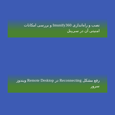
نصب و راه‌اندازی Imunify360 و بررسی امکانات
امنیتی آن در سی‌پنل
رفع مشکل Reconnecting در Remote Desktop ویندوز
سرور