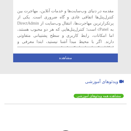
مقدمه در دنیای وب‌سایت‌ها و خدمات آنلاین، مهاجرت بین
کنترل‌پنل‌ها اتفاقی عادی و گاه ضروری است. یکی از
پرتکرارترین مهاجرت‌ها، انتقال وب‌سایت از DirectAdmin
به cPanel است؛ کنترل‌پنل‌هایی که هر دو محبوب هستند،
اما امکانات، رابط کاربری و سطح پشتیبانی متفاوتی
دارند. اگر با محیط مبدأ آشنا نیستید، ابتدا معرفی و
امکانات کنترل پنل دایرکت […]
مشاهده
ویدئوهای آموزشی
مشاهده همه ویدئوهای آموزشی