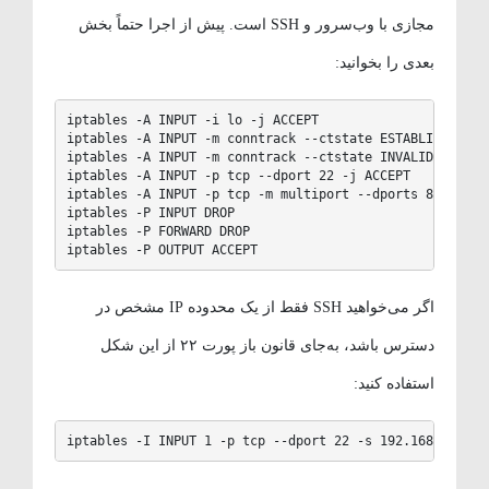
مجازی با وب‌سرور و SSH است. پیش از اجرا حتماً بخش
بعدی را بخوانید:
iptables -A INPUT -i lo -j ACCEPT

iptables -A INPUT -m conntrack --ctstate ESTABLISHED,REL
iptables -A INPUT -m conntrack --ctstate INVALID -j DROP
iptables -A INPUT -p tcp --dport 22 -j ACCEPT

iptables -A INPUT -p tcp -m multiport --dports 80,443 -j
iptables -P INPUT DROP

iptables -P FORWARD DROP

iptables -P OUTPUT ACCEPT
اگر می‌خواهید SSH فقط از یک محدوده IP مشخص در
دسترس باشد، به‌جای قانون باز پورت ۲۲ از این شکل
استفاده کنید:
iptables -I INPUT 1 -p tcp --dport 22 -s 192.168.1.0/24