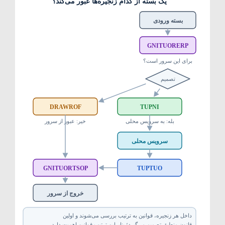
یک بسته از کدام زنجیره‌ها عبور می‌کند؟
بسته ورودی
⁦PREROUTING⁩
برای این سرور است؟
تصمیم
⁦FORWARD⁩
⁦INPUT⁩
بله: به سرویس محلی
خیر: عبور از سرور
سرویس محلی
⁦OUTPUT⁩
⁦POSTROUTING⁩
خروج از سرور
داخل هر زنجیره، قوانین به ترتیب بررسی می‌شوند و اولین