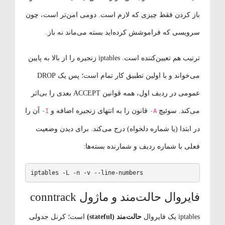
باز کردن فقط چیزی که لازم است. دومی امن‌تر است، چون
سرویسی که فراموشش کرده‌اید بسته می‌ماند نه باز.
ترتیب هم تعیین‌کننده است. iptables زنجیره را از بالا به پایین
می‌خواند و با اولین تطبیق کار تمام است؛ پس یک DROP
عمومی در ردیف اول، همه قوانین ACCEPT بعدی را بی‌اثر
می‌کند. سوئیچ
قانون را به انتهای زنجیره اضافه و
آن را
-I
-A
در ابتدا (یا شماره دلخواه) درج می‌کند. برای دیدن وضعیت
فعلی با شماره ردیف و شمارنده بسته‌ها:
iptables -L -n -v --line-numbers
فایروال حالت‌مند و ماژول conntrack
iptables یک فایروال
حالت‌مند (stateful)
است؛ کرنل جدولی