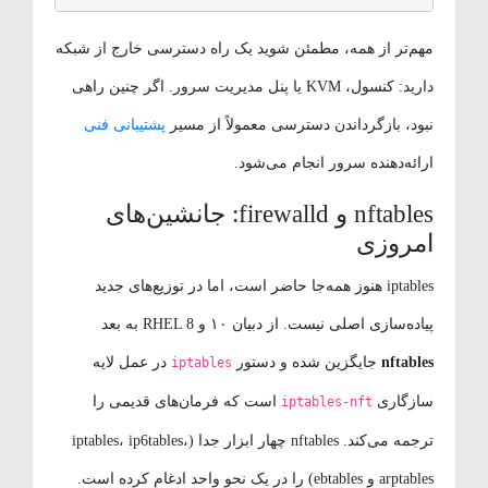
مهم‌تر از همه، مطمئن شوید یک راه دسترسی خارج از شبکه
دارید: کنسول، KVM یا پنل مدیریت سرور. اگر چنین راهی
نبود، بازگرداندن دسترسی معمولاً از مسیر
پشتیبانی فنی
ارائه‌دهنده سرور انجام می‌شود.
nftables و firewalld: جانشین‌های
امروزی
iptables هنوز همه‌جا حاضر است، اما در توزیع‌های جدید
پیاده‌سازی اصلی نیست. از دبیان ۱۰ و RHEL 8 به بعد
nftables
جایگزین شده و دستور
در عمل لایه
iptables
سازگاری
است که فرمان‌های قدیمی را
iptables-nft
ترجمه می‌کند. nftables چهار ابزار جدا (iptables، ip6tables،
arptables و ebtables) را در یک نحو واحد ادغام کرده است.