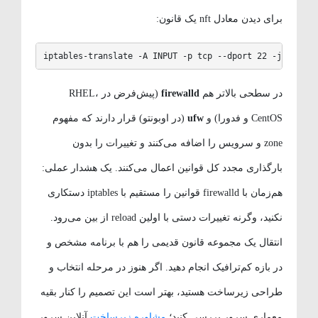
برای دیدن معادل nft یک قانون:
iptables-translate -A INPUT -p tcp --dport 22 -j ACCEPT
در سطحی بالاتر هم
firewalld
(پیش‌فرض در RHEL،
CentOS و فدورا) و
ufw
(در اوبونتو) قرار دارند که مفهوم
zone و سرویس را اضافه می‌کنند و تغییرات را بدون
بارگذاری مجدد کل قوانین اعمال می‌کنند. یک هشدار عملی:
هم‌زمان با firewalld قوانین را مستقیم با iptables دستکاری
نکنید، وگرنه تغییرات دستی با اولین reload از بین می‌رود.
انتقال یک مجموعه قانون قدیمی را هم با برنامه مشخص و
در بازه کم‌ترافیک انجام دهید. اگر هنوز در مرحله انتخاب و
طراحی زیرساخت هستید، بهتر است این تصمیم را کنار بقیه
معماری سرور بررسی کنید؛
مشاوره زیرساخت
آنلاین سرور