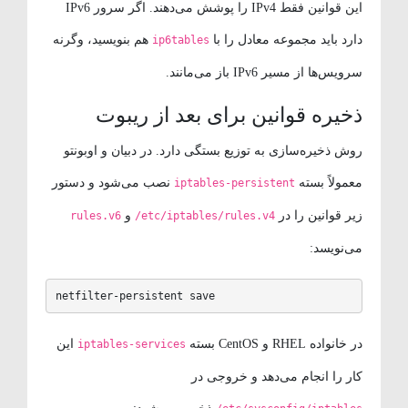
این قوانین فقط IPv4 را پوشش می‌دهند. اگر سرور IPv6
دارد باید مجموعه معادل را با
هم بنویسید، وگرنه
ip6tables
سرویس‌ها از مسیر IPv6 باز می‌مانند.
ذخیره قوانین برای بعد از ریبوت
روش ذخیره‌سازی به توزیع بستگی دارد. در دبیان و اوبونتو
معمولاً بسته
نصب می‌شود و دستور
iptables-persistent
زیر قوانین را در
و
rules.v6
/etc/iptables/rules.v4
می‌نویسد:
netfilter-persistent save
در خانواده RHEL و CentOS بسته
این
iptables-services
کار را انجام می‌دهد و خروجی در