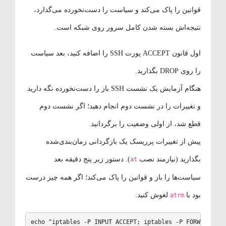
قوانین را پاک می‌کند و سیاست را دست‌نخورده می‌گذارد،
نتیجه‌اش بسته شدن کامل سرور روی شبکه است.
اول قانون ACCEPT پورت SSH را اضافه کنید، بعد سیاست
را روی DROP بگذارید.
هنگام آزمایش یک نشست SSH باز را دست‌نخورده نگه دارید
و تغییرات را در نشست دوم انجام دهید؛ اگر نشست دوم
قطع شد، از اولی وضعیت را برگردانید.
پیش از تغییرات پرریسک یک بازگردانی زمان‌بندی‌شده
بگذارید (نیازمند نصب
). دستور زیر پنج دقیقه بعد
at
سیاست‌ها را باز و قوانین را پاک می‌کند؛ اگر همه چیز درست
بود با
لغوش کنید:
atrm
echo "iptables -P INPUT ACCEPT; iptables -P FORWARD ACC