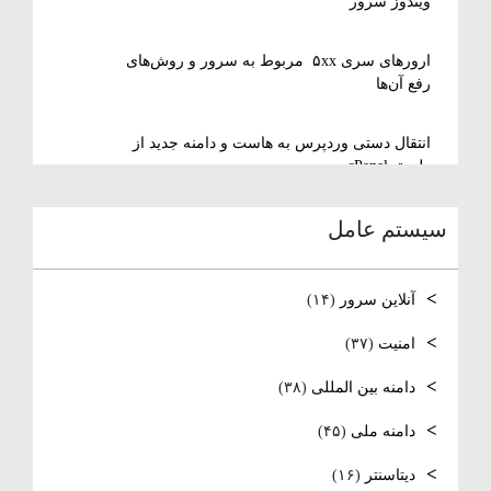
ویندوز سرور
ارورهای سری ۵xx مربوط به سرور و روش‌های
رفع آن‌ها
انتقال دستی وردپرس به هاست و دامنه جدید از
طریق cPanel
سیستم عامل
نصب و استفاده از ویرایشگر متنی nano در
لینوکس
آنلاین سرور
(۱۴)
رفع مشکل Reconnecting در Remote Desktop
ویندوز سرور
امنیت
(۳۷)
دامنه بین المللی
(۳۸)
آموزش کامل نصب و راه‌اندازی DNS Server در
ویندوز سرور
دامنه ملی
(۴۵)
نصب و راه اندازی NTP
دیتاسنتر
(۱۶)