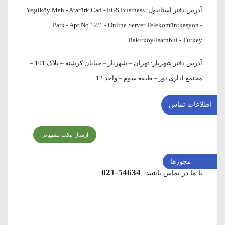
آدرس دفتر استانبول:
Yeşılköy Mah - Atatürk Cad - EGS Busıness
Park - Apt No 12/1 - Onlıne Server Telekomünıkasyon -
Bakırköy/Isatnbul - Turkey
آدرس دفتر شهریار:
تهران – شهریار – خیابان کرشته – پلاک 101 –
مجتمع اداری نور – طبقه سوم – واحد 12
اطلاعات تماس
ارسال تیکت پشتیبانی
مجوزها
54634-021
با ما در تماس باشید