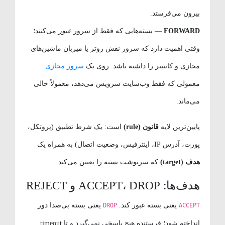
بیرون می‌فرستد.
FORWARD
— بسته‌هایی که فقط از سرور
عبور
می‌کنند؛
وقتی اهمیت دارد که سرور نقش روتر یا میزبان ماشین‌های
مجازی و کانتینر را داشته باشد. روی یک
سرور مجازی
معمولی که فقط وب‌سایت سرویس می‌دهد، معمولاً خالی
می‌ماند.
پایین‌ترین لایه
قانون (rule)
است: یک شرط تطبیق (پروتکل،
پورت، آدرس IP، اینترفیس، وضعیت اتصال) به همراه یک
هدف (target)
که سرنوشت بسته را تعیین می‌کند.
هدف‌ها: ACCEPT، DROP و REJECT
یعنی بسته عبور کند.
یعنی بسته بی‌صدا دور
DROP
ACCEPT
انداخته شود؛ فرستنده هیچ پاسخی نمی‌گیرد و تا timeout