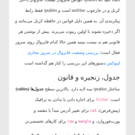
کرنل و در چارچوب netfilter است و iptables فقط رابط
پیکربندی آن. به همین دلیل قوانین در حافظه کرنل می‌مانند و
اگر ذخیره نشوند با اولین ریبوت می‌پرند. پیش از نوشتن هر
قانونی هم بد نیست ببینید همین حالا کدام فایروال روی سرور
فعال است؛
بررسی وضعیت فایروال در سرور مجازی
لینوکس
دستورهای این بررسی را کنار هم گذاشته است.
جدول، زنجیره و قانون
ساختار iptables سه لایه دارد. بالاترین سطح
جدول‌ها (tables)
است:
برای اجازه دادن یا ندادن به ترافیک
filter
(پیش‌فرض)،
برای تغییر آدرس مبدأ یا مقصد و
nat
پورت‌فوروارد، و
و
برای کارهای تخصصی‌تر.
raw
mangle