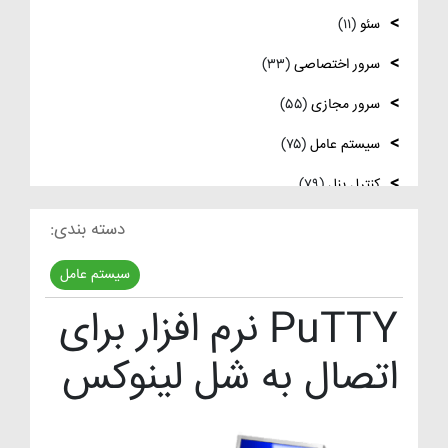
لینوکس
سئو
(۱۱)
فعال‌سازی SNMP در Ubuntu، MikroTik و
سرور اختصاصی
(۳۳)
Windows Server
سرور مجازی
(۵۵)
سیستم عامل
(۷۵)
کنترل پنل
(۷۹)
لایسنس
(۱۰)
دسته بندی:
مدیریت سرور
(۸۴)
سیستم عامل
مقالات عمومی
(۱۰۵)
PuTTY نرم افزار برای
هاست
(۳۹)
اتصال به شل لینوکس
وردپرس
(۹)
ویدئو آموزشی
(۱۵)