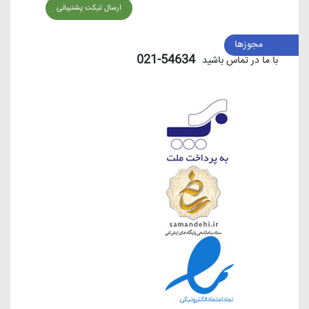
ارسال تیکت پشتیبانی
مجوزها
54634-021
با ما در تماس باشید