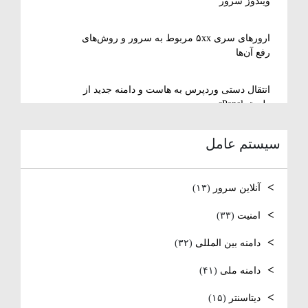
ویندوز سرور
ارورهای سری ۵xx مربوط به سرور و روش‌های
رفع آن‌ها
انتقال دستی وردپرس به هاست و دامنه جدید از
طریق cPanel
سیستم عامل
نصب و استفاده از ویرایشگر متنی nano در
لینوکس
آنلاین سرور
(۱۳)
رفع مشکل Reconnecting در Remote Desktop
ویندوز سرور
امنیت
(۳۳)
دامنه بین المللی
(۳۲)
آموزش کامل نصب و راه‌اندازی DNS Server در
ویندوز سرور
دامنه ملی
(۴۱)
نصب و راه‌اندازی NTP و تنظیم TimeZone سرور
دیتاسنتر
(۱۵)