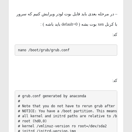
– در مرحله بعدی باید فایل بوت لودر ویرایش کنیم که سرور
با کرنل xen بوت بشه ( default=0 باید باشه ) :
کد:
nano /boot/grub/grub.conf
کد:
# grub.conf generated by anaconda

#

# Note that you do not have to rerun grub after making c
# NOTICE: You have a /boot partition. This means that

# all kernel and initrd paths are relative to /boot/, eg
# root (hd0,0)

# kernel /vmlinuz-version ro root=/dev/sda2

# initrd /initrd-version.img
