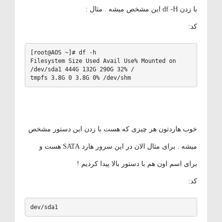
با زدن df -H این مشخص میشه . مثال :
کد:
[root@AOS ~]# df -h

Filesystem Size Used Avail Use% Mounted on

/dev/sda1 444G 132G 290G 32% /

tmpfs 3.8G 0 3.8G 0% /dev/shm
خوب هاردتون هر چیزی که هست با زدن این دستور مشخص
میشه . برای مثال الان در این سرور هارد SATA هست و
برای اسم اون هم با دستور بالا پیدا کردیم !
کد:
dev/sda1