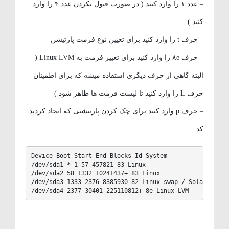
– عدد ۱ را وارد کنید ( در صورت قبول نکردن عدد ۴ را وارد
کنید )
– حرف t را وارد کنید برای تعیین نوع فرمت پارتیشن
– حرف ۸e را وارد کنید برای تغییر فرمت به Linux LVM (
البته گاهی از حرف دیگری استفاده میشه که برای اطمینان
حرف L را وارد کنید تا لیست فرمت ها ظاهر شود )
– حرف p وارد کنید برای چک کردن پارتیشنی که ایجاد کردید
کد:
Device Boot Start End Blocks Id System

/dev/sda1 * 1 57 457821 83 Linux

/dev/sda2 58 1332 10241437+ 83 Linux

/dev/sda3 1333 2376 8385930 82 Linux swap / Solaris

/dev/sda4 2377 30401 225110812+ 8e Linux LVM