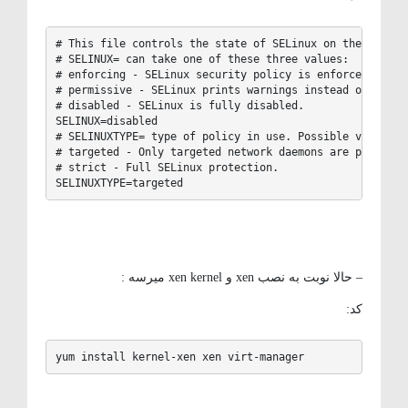
# This file controls the state of SELinux on the system.
# SELINUX= can take one of these three values:

# enforcing - SELinux security policy is enforced.

# permissive - SELinux prints warnings instead of enforc
# disabled - SELinux is fully disabled.

SELINUX=disabled

# SELINUXTYPE= type of policy in use. Possible values ar
# targeted - Only targeted network daemons are protected
# strict - Full SELinux protection.

SELINUXTYPE=targeted
– حالا نوبت به نصب xen و xen kernel میرسه :
کد:
yum install kernel-xen xen virt-manager