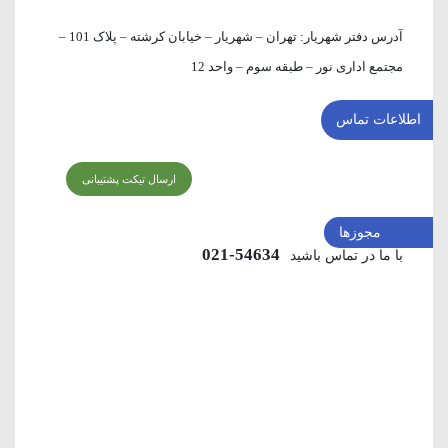
آدرس دفتر شهریار:
تهران – شهریار – خیابان کرشته – پلاک 101 –
مجتمع اداری نور – طبقه سوم – واحد 12
اطلاعات تماس
ارسال تیکت پشتیبانی
مجوزها
54634-021
با ما در تماس باشید