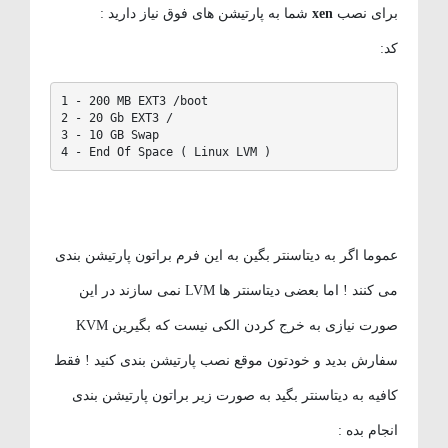
برای نصب
xen
شما به پارتیشن های فوق نیاز دارید :
کد:
1 - 200 MB EXT3 /boot

2 - 20 Gb EXT3 /

3 - 10 GB Swap

4 - End Of Space ( Linux LVM )
عموما اگر به دیتاسنتر بگین به این فرم براتون پارتیشن بندی
می کنند ! اما بعضی دیتاسنتر ها LVM نمی سازند در این
صورت نیازی به خرج کردن الکی نیست که بگیرین KVM
سفارش بدید و خودتون موقع نصب پارتیشن بندی کنید ! فقط
کافیه به دیتاسنتر بگید به صورت زیر براتون پارتیشن بندی
انجام بده :