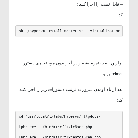
– فایل نصب را اجرا کنید :
کد:
sh ./hypervm-install-master.sh --virtualization-type=xe
بزارین نصب تموم بشه و در آخر بدون هیچ تغییری دستور
reboot بزنید .
بعد از بالا اومدن سرور به ترتیب دستورات زیر را اجرا کنید :
کد:
cd /usr/local/lxlabs/hypervm/httpdocs/

lphp.exe ../bin/misc/fixfc6xen.php

lphp.exe ../bin/misc/fixcentos5xen.php
