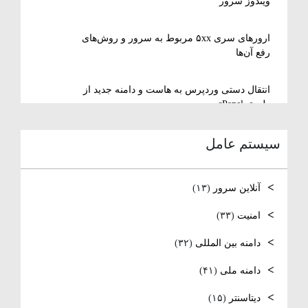
ویندوز سرور
ارورهای سری ۵xx مربوط به سرور و روش‌های
رفع آن‌ها
انتقال دستی وردپرس به هاست و دامنه جدید از
طریق cPanel
سیستم عامل
نصب و استفاده از ویرایشگر متنی nano در
لینوکس
آنلاین سرور
(۱۳)
رفع مشکل Reconnecting در Remote Desktop
ویندوز سرور
امنیت
(۳۳)
دامنه بین المللی
(۳۲)
آموزش کامل نصب و راه‌اندازی DNS Server در
ویندوز سرور
دامنه ملی
(۴۱)
نصب و راه‌اندازی NTP و تنظیم TimeZone سرور
دیتاسنتر
(۱۵)