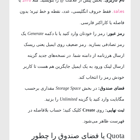
نام کاربری:
بخش پیش از علامت @ را بنویسید؛ مثلاً
یا
info
. فقط حروف انگلیسی، عدد، نقطه و خط تیره؛ بدون
sales
فاصله یا کاراکتر فارسی.
رمز عبور:
رمز را خودتان وارد کنید یا با دکمه
Generate
یک
رمز تصادفی بسازید. رمز ضعیف روی ایمیل یعنی ریسک
ارسال هرزنامه از دامنه شما. در نسخه‌های جدید گزینه
ارسال لینک ورود به یک ایمیل جایگزین هم هست تا کاربر
خودش رمز را انتخاب کند.
فضای صندوق:
در بخش
Storage Space
مقداری برحسب
مگابایت وارد کنید یا گزینه
Unlimited
را بزنید.
ثبت نهایی:
روی
Create
کلیک کنید؛ حساب بلافاصله در
فهرست ظاهر می‌شود.
Quota یا فضای صندوق را چطور