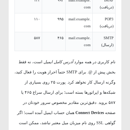
۱۴۳
۹۹۳
mail.example.
IMAP
(دریافت)
com
۱۱۰
۹۹۵
mail.example.
POP3
(دریافت)
com
۵۸۷
۴۶۵
mail.example.
SMTP
(ارسال)
com
نام کاربری در همه موارد
آدرس کامل ایمیل
است، نه فقط
بخش پیش از @. برای SMTP حتماً احراز هویت را فعال کنید،
وگرنه ارسال کار نخواهد کرد. پورت ۲۵ روی بسیاری از
شبکه‌ها و اپراتورها بسته است؛ برای ارسال سراغ ۴۶۵ یا
۵۸۷ بروید. دقیق‌ترین مقادیر مخصوص سرور خودتان در
صفحه
Connect Devices
همان حساب ایمیل آمده است؛ اگر
گواهی SSL روی نام میزبان میل معتبر نباشد، ممکن است