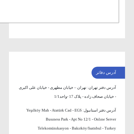
آدرس دفاتر
آدرس دفتر تهران:
تهران – خیابان مطهری - خیابان علی اکبری
- خیابان صحاف زاده - پلاک 17 -واحد1/1
آدرس دفتر استانبول:
Yeşılköy Mah - Atatürk Cad - EGS
Busıness Park - Apt No 12/1 - Onlıne Server
Telekomünıkasyon - Bakırköy/Isatnbul - Turkey