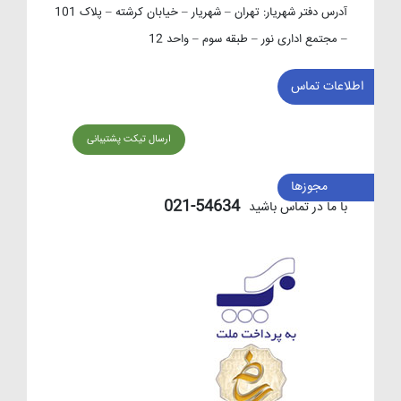
آدرس دفتر شهریار:
تهران – شهریار – خیابان کرشته – پلاک 101
– مجتمع اداری نور – طبقه سوم – واحد 12
اطلاعات تماس
ارسال تیکت پشتیبانی
مجوزها
54634-021
با ما در تماس باشید