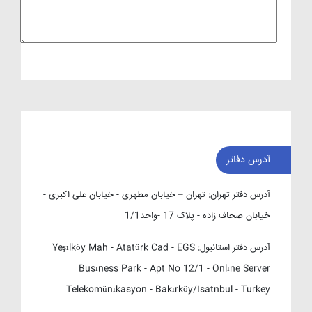
آدرس دفاتر
آدرس دفتر تهران:
تهران – خیابان مطهری - خیابان علی اکبری -
خیابان صحاف زاده - پلاک 17 -واحد1/1
آدرس دفتر استانبول:
Yeşılköy Mah - Atatürk Cad - EGS
Busıness Park - Apt No 12/1 - Onlıne Server
Telekomünıkasyon - Bakırköy/Isatnbul - Turkey