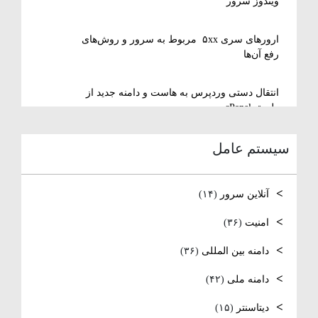
ویندوز سرور
ارورهای سری ۵xx مربوط به سرور و روش‌های
رفع آن‌ها
انتقال دستی وردپرس به هاست و دامنه جدید از
طریق cPanel
سیستم عامل
نصب و استفاده از ویرایشگر متنی nano در
لینوکس
آنلاین سرور
(۱۴)
رفع مشکل Reconnecting در Remote Desktop
ویندوز سرور
امنیت
(۳۶)
دامنه بین المللی
(۳۶)
آموزش کامل نصب و راه‌اندازی DNS Server در
ویندوز سرور
دامنه ملی
(۴۲)
نصب و راه اندازی NTP
دیتاسنتر
(۱۵)