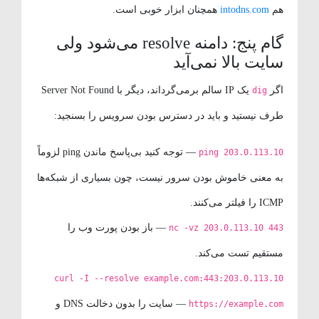
هم
intodns.com
همچنان ابزار خوبی است.
گام پنج: دامنه resolve می‌شود ولی
سایت بالا نمی‌آید
اگر
یک IP سالم برمی‌گرداند، دیگر با Server Not Found
dig
طرف نیستید و باید در دسترس بودن سرویس را بسنجید:
— توجه کنید بی‌پاسخ ماندن ping لزوماً
ping 203.0.113.10
به معنی خاموش بودن سرور نیست، چون بسیاری از شبکه‌ها
ICMP را فیلتر می‌کنند.
— باز بودن پورت وب را
nc -vz 203.0.113.10 443
مستقیم تست می‌کند.
curl -I --resolve example.com:443:203.0.113.10
— سایت را بدون دخالت DNS و
https://example.com