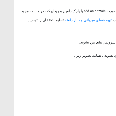
ابتدا میبایست مطمئن بشوید که دامنه جدید شما به صورت add on domain یا پارک دامین و ریدایرکت در هاست وجود
د،
تهیه فضای میزبانی جدا از دامنه
تنظیم DNS آن را توضیح
 سرویس های من بشوید.
بشوید ، همانند تصویر زیر :