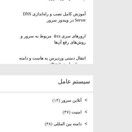
آموزش کامل نصب و راه‌اندازی DNS
Server در ویندوز سرور
ارورهای سری ۵xx مربوط به سرور و
روش‌های رفع آن‌ها
انتقال دستی وردپرس به هاست و دامنه
جدید از طریق cPanel
سیستم عامل
نصب و استفاده از ویرایشگر متنی nano
در لینوکس
آنلاین سرور
(۱۴)
رفع مشکل Reconnecting در Remote
Desktop ویندوز سرور
امنیت
(۳۷)
دامنه بین المللی
(۳۸)
آموزش کامل نصب و راه‌اندازی DNS
Server در ویندوز سرور