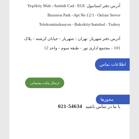
آدرس دفتر استانبول:
Yeşılköy Mah - Atatürk Cad - EGS
Busıness Park - Apt No 12/1 - Onlıne Server
Telekomünıkasyon - Bakırköy/Isatnbul - Turkey
آدرس دفتر شهریار:
تهران – شهریار – خیابان کرشته – پلاک
101 – مجتمع اداری نور – طبقه سوم – واحد 12
اطلاعات تماس
ارسال تیکت پشتیبانی
مجوزها
54634-021
با ما در تماس باشید