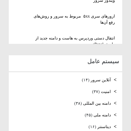
ویندوز سرور
ارورهای سری ۵xx مربوط به سرور و روش‌های
رفع آن‌ها
انتقال دستی وردپرس به هاست و دامنه جدید از
طریق cPanel
سیستم عامل
نصب و استفاده از ویرایشگر متنی nano در
لینوکس
آنلاین سرور
(۱۴)
رفع مشکل Reconnecting در Remote Desktop
ویندوز سرور
امنیت
(۳۷)
دامنه بین المللی
(۳۸)
آموزش کامل نصب و راه‌اندازی DNS Server در
ویندوز سرور
دامنه ملی
(۴۵)
نصب و راه اندازی NTP
دیتاسنتر
(۱۶)