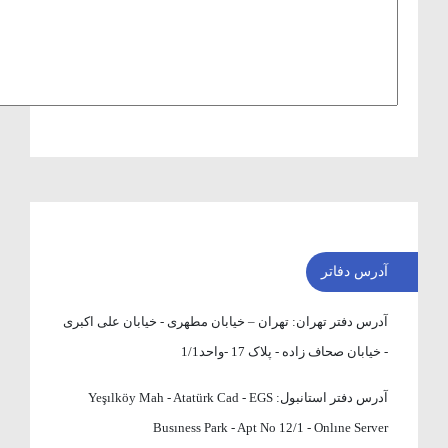
آدرس دفاتر
آدرس دفتر تهران:
تهران – خیابان مطهری - خیابان علی اکبری
- خیابان صحاف زاده - پلاک 17 -واحد1/1
آدرس دفتر استانبول:
Yeşılköy Mah - Atatürk Cad - EGS
Busıness Park - Apt No 12/1 - Onlıne Server