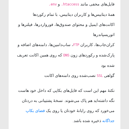
فایل‌های مخفی مانند
و
.env
.htaccess
همهٔ دیتابیس‌ها و کاربران دیتابیس، با تمام رکوردها
اکانت‌های ایمیل و محتوای صندوق‌ها، فورواردرها، فیلترها و
اتوریسپاندرها
کران‌جاب‌ها، کاربران
، ساب‌دامین‌ها، دامنه‌های اضافه و
FTP
پارک‌شده و رکوردهای زون
که روی همین اکانت تعریف
DNS
شده بود
گواهی
نصب‌شده روی دامنه‌های اکانت
SSL
نکتهٔ مهم این است که فایل‌های بکاپی که داخل خود هاست
نگه داشته‌اید هم پاک می‌شوند. نسخهٔ پشتیبانی به دردتان
می‌خورد که روی رایانهٔ خودتان یا روی یک
فضای بکاپ
جداگانه
ذخیره شده باشد.