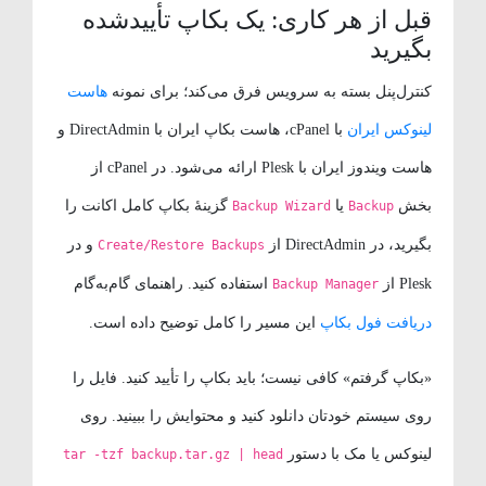
قبل از هر کاری: یک بکاپ تأییدشده
بگیرید
کنترل‌پنل بسته به سرویس فرق می‌کند؛ برای نمونه
هاست
لینوکس ایران
با cPanel، هاست بکاپ ایران با DirectAdmin و
هاست ویندوز ایران با Plesk ارائه می‌شود. در cPanel از
بخش
یا
گزینهٔ بکاپ کامل اکانت را
Backup Wizard
Backup
بگیرید، در DirectAdmin از
و در
Create/Restore Backups
Plesk از
استفاده کنید. راهنمای گام‌به‌گام
Backup Manager
دریافت فول بکاپ
این مسیر را کامل توضیح داده است.
«بکاپ گرفتم» کافی نیست؛ باید بکاپ را تأیید کنید. فایل را
روی سیستم خودتان دانلود کنید و محتوایش را ببینید. روی
لینوکس یا مک با دستور
tar -tzf backup.tar.gz | head