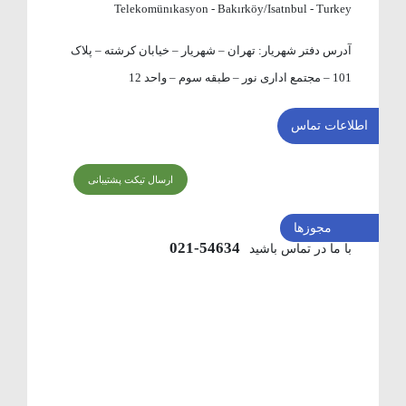
Telekomünıkasyon - Bakırköy/Isatnbul - Turkey
آدرس دفتر شهریار:
تهران – شهریار – خیابان کرشته – پلاک
101 – مجتمع اداری نور – طبقه سوم – واحد 12
اطلاعات تماس
ارسال تیکت پشتیبانی
مجوزها
54634-021
با ما در تماس باشید