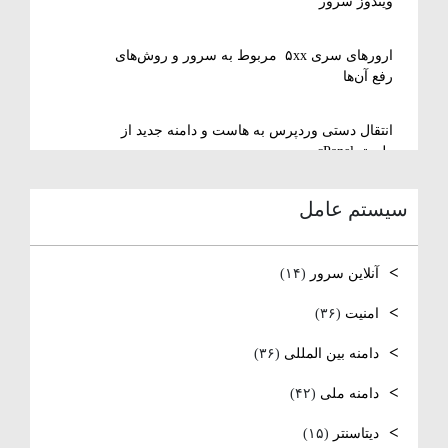
ویندوز سرور
ارورهای سری ۵xx مربوط به سرور و روش‌های
رفع آن‌ها
انتقال دستی وردپرس به هاست و دامنه جدید از
طریق cPanel
سیستم عامل
نصب و استفاده از ویرایشگر متنی nano در
لینوکس
آنلاین سرور
(۱۴)
رفع مشکل Reconnecting در Remote Desktop
ویندوز سرور
امنیت
(۳۶)
دامنه بین المللی
(۳۶)
آموزش کامل نصب و راه‌اندازی DNS Server در
ویندوز سرور
دامنه ملی
(۴۲)
نصب و راه اندازی NTP
دیتاسنتر
(۱۵)