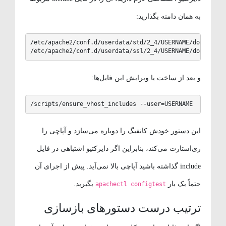
به همان دامنه بگذارید:
/etc/apache2/conf.d/userdata/std/2_4/USERNAME/domain.
/etc/apache2/conf.d/userdata/ssl/2_4/USERNAME/domain.
و بعد از ساخت یا ویرایش این فایل‌ها:
/scripts/ensure_vhost_includes --user=USERNAME
این دستور خودش کانفیگ را دوباره می‌سازد و آپاچی را
ری‌استارت می‌کند، بنابراین اگر دایرکتیو اشتباهی در فایل
include گذاشته باشید آپاچی بالا نمی‌آید. پیش از اجرای آن
حتماً یک بار
بگیرید.
apachectl configtest
ترتیب درست دستورهای بازسازی