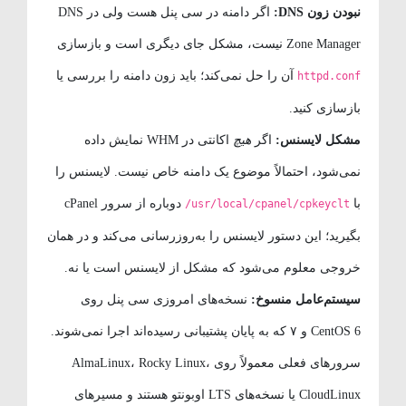
نبودن زون DNS:
اگر دامنه در سی پنل هست ولی در DNS
Zone Manager نیست، مشکل جای دیگری است و بازسازی
آن را حل نمی‌کند؛ باید زون دامنه را بررسی یا
httpd.conf
بازسازی کنید.
مشکل لایسنس:
اگر
هیچ
اکانتی در WHM نمایش داده
نمی‌شود، احتمالاً موضوع یک دامنه خاص نیست. لایسنس را
با
دوباره از سرور cPanel
/usr/local/cpanel/cpkeyclt
بگیرید؛ این دستور لایسنس را به‌روزرسانی می‌کند و در همان
خروجی معلوم می‌شود که مشکل از لایسنس است یا نه.
سیستم‌عامل منسوخ:
نسخه‌های امروزی سی پنل روی
CentOS 6 و ۷ که به پایان پشتیبانی رسیده‌اند اجرا نمی‌شوند.
سرورهای فعلی معمولاً روی AlmaLinux، Rocky Linux،
CloudLinux یا نسخه‌های LTS اوبونتو هستند و مسیرهای