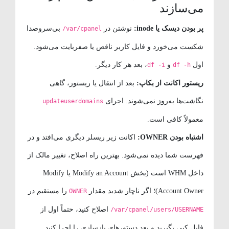
می‌سازند
پر بودن دیسک یا inode:
نوشتن در
بی‌سروصدا
/var/cpanel
شکست می‌خورد و فایل کاربر ناقص یا صفربایت می‌شود.
اول
و
، بعد هر کار دیگر.
df -i
df -h
ریستور اکانت از بکاپ:
بعد از انتقال یا ریستور، گاهی
نگاشت‌ها به‌روز نمی‌شوند. اجرای
updateuserdomains
معمولاً کافی است.
اشتباه بودن OWNER:
اکانت زیر ریسلر دیگری می‌افتد و در
فهرست شما دیده نمی‌شود. بهترین راه اصلاح، تغییر مالک از
داخل WHM است (بخش Modify an Account یا Modify
Account Owner)؛ اگر ناچار شدید مقدار
را مستقیم در
OWNER
اصلاح کنید، حتماً اول از
/var/cpanel/users/USERNAME
فایل کپی بگیرید و بعد دستورهای بازسازی را اجرا کنید.