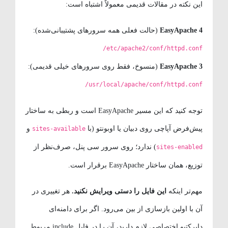
این نکته در مقالات قدیمی معمولاً اشتباه است:
EasyApache 4
(حالت فعلی همه سرورهای پشتیبانی‌شده):
/etc/apache2/conf/httpd.conf
EasyApache 3
(منسوخ، فقط روی سرورهای خیلی قدیمی):
/usr/local/apache/conf/httpd.conf
توجه کنید که این مسیر EasyApache است و ربطی به ساختار
پیش‌فرض آپاچی روی دبیان یا اوبونتو (با
و
sites-available
) ندارد؛ روی سرور سی پنل، صرف‌نظر از
sites-enabled
توزیع، همان ساختار EasyApache برقرار است.
مهم‌تر اینکه
این فایل را دستی ویرایش نکنید.
هر تغییری در
آن با اولین بازسازی از بین می‌رود. اگر برای دامنه‌ای
دایرکتیو اختصاصی لازم دارید، آن را در فایل include مربوط