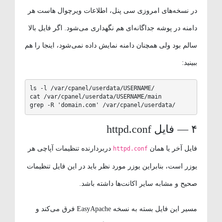
در نسخه‌های امروزی سی پنل، اطلاعات ویرچوال هاست هر
دامنه در پوشه جداگانه‌ای هم نگهداری می‌شود. اگر فایل بالا
سالم بود ولی همچنان دامنه نمایش داده نمی‌شود، اینجا را هم
ببینید:
ls -l /var/cpanel/userdata/USERNAME/

cat /var/cpanel/userdata/USERNAME/main

grep -R 'domain.com' /var/cpanel/userdata/
۴ — فایل httpd.conf
فایل آخر یا همان
دربردارنده تنظیمات آپاچی هر
httpd.conf
یوزر است، بنابراین یوزر مورد نظر باید در این فایل تنظیمات
صحیح و مشابه سایر اکانت‌ها داشته باشد.
مسیر این فایل بسته به نسخه EasyApache فرق می‌کند و