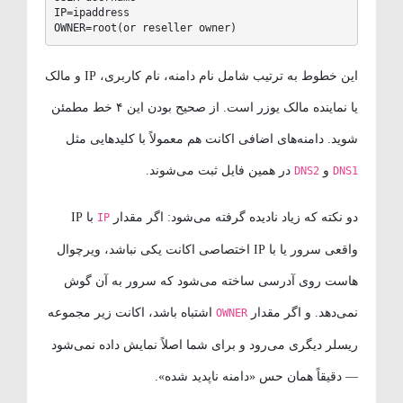
IP=ipaddress

OWNER=root(or reseller owner)
این خطوط به ترتیب شامل نام دامنه، نام کاربری، IP و مالک
یا نماینده مالک یوزر است. از صحیح بودن این ۴ خط مطمئن
شوید. دامنه‌های اضافی اکانت هم معمولاً با کلیدهایی مثل
و
در همین فایل ثبت می‌شوند.
DNS2
DNS1
دو نکته که زیاد نادیده گرفته می‌شود: اگر مقدار
با IP
IP
واقعی سرور یا با IP اختصاصی اکانت یکی نباشد، ویرچوال
هاست روی آدرسی ساخته می‌شود که سرور به آن گوش
نمی‌دهد. و اگر مقدار
اشتباه باشد، اکانت زیر مجموعه
OWNER
ریسلر دیگری می‌رود و برای شما اصلاً نمایش داده نمی‌شود
— دقیقاً همان حس «دامنه ناپدید شده».