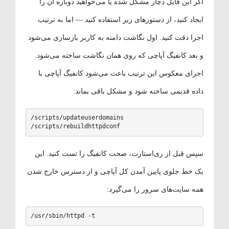
اگر این فایل دچار مشکل شده یا می‌خواهید دوباره آن را
ایجاد کنید، از دستورهای زیر استفاده کنید — اما به ترتیب
اجرا دقت کنید. اول نگاشت دامنه به کاربر بازسازی می‌شود
و بعد کانفیگ آپاچی که روی همان نگاشت ساخته می‌شود.
اجرای معکوس این ترتیب باعث می‌شود کانفیگ آپاچی با
داده قدیمی ساخته شود و مشکل باقی بماند:
/scripts/updateuserdomains

/scripts/rebuildhttpdconf
سپس قبل از ری‌استارت، صحت کانفیگ را تست کنید. این
یک خط جلوی پایین آمدن کل آپاچی و از دسترس خارج شدن
همه سایت‌های سرور را می‌گیرد:
/usr/sbin/httpd -t