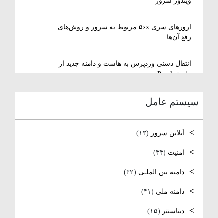
ویندوز سرور
ارورهای سری ۵xx مربوط به سرور و روش‌های
رفع آن‌ها
انتقال دستی وردپرس به هاست و دامنه جدید از
طریق cPanel
سیستم عامل
نصب و استفاده از ویرایشگر متنی nano در
لینوکس
آنلاین سرور
(۱۳)
رفع مشکل Reconnecting در Remote Desktop
ویندوز سرور
امنیت
(۳۳)
دامنه بین المللی
(۳۲)
آموزش کامل نصب و راه‌اندازی DNS Server در
ویندوز سرور
دامنه ملی
(۴۱)
نصب و راه‌اندازی NTP و تنظیم TimeZone سرور
دیتاسنتر
(۱۵)