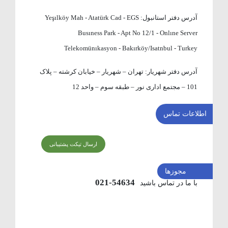
آدرس دفتر استانبول:
Yeşılköy Mah - Atatürk Cad - EGS
Busıness Park - Apt No 12/1 - Onlıne Server
Telekomünıkasyon - Bakırköy/Isatnbul - Turkey
آدرس دفتر شهریار:
تهران – شهریار – خیابان کرشته – پلاک
101 – مجتمع اداری نور – طبقه سوم – واحد 12
اطلاعات تماس
ارسال تیکت پشتیبانی
مجوزها
54634-021
با ما در تماس باشید