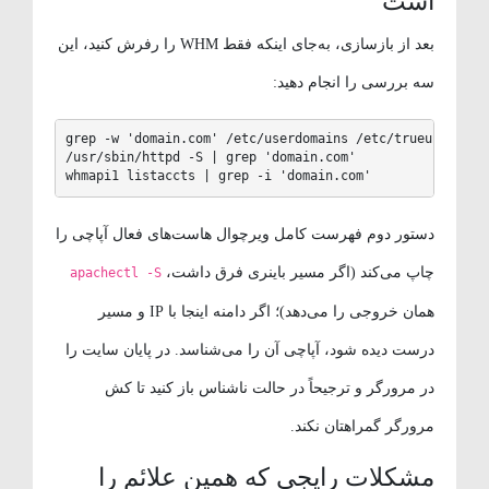
است
بعد از بازسازی، به‌جای اینکه فقط WHM را رفرش کنید، این
سه بررسی را انجام دهید:
grep -w 'domain.com' /etc/userdomains /etc/trueuserdo
/usr/sbin/httpd -S | grep 'domain.com'

whmapi1 listaccts | grep -i 'domain.com'
دستور دوم فهرست کامل ویرچوال هاست‌های فعال آپاچی را
چاپ می‌کند (اگر مسیر باینری فرق داشت،
apachectl -S
همان خروجی را می‌دهد)؛ اگر دامنه اینجا با IP و مسیر
درست دیده شود، آپاچی آن را می‌شناسد. در پایان سایت را
در مرورگر و ترجیحاً در حالت ناشناس باز کنید تا کش
مرورگر گمراهتان نکند.
مشکلات رایجی که همین علائم را