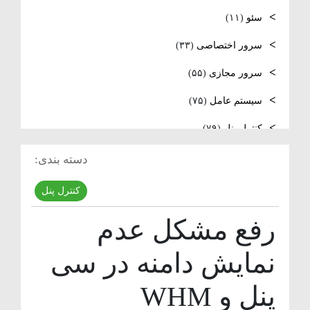
لینوکس
سئو
(۱۱)
فعال‌سازی SNMP در Ubuntu، MikroTik و
سرور اختصاصی
(۳۳)
Windows Server
سرور مجازی
(۵۵)
سیستم عامل
(۷۵)
کنترل پنل
(۷۹)
لایسنس
(۱۰)
دسته بندی:
مدیریت سرور
(۸۴)
کنترل پنل
مقالات عمومی
(۱۰۵)
رفع مشکل عدم
هاست
(۳۹)
نمایش دامنه در سی
وردپرس
(۹)
پنل و WHM
ویدئو آموزشی
(۱۵)