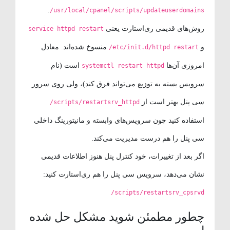
.
/usr/local/cpanel/scripts/updateuserdomains
روش‌های قدیمی ری‌استارت یعنی
service httpd restart
و
منسوخ شده‌اند. معادل
/etc/init.d/httpd restart
امروزی آن‌ها
است (نام
systemctl restart httpd
سرویس بسته به توزیع می‌تواند فرق کند)، ولی روی سرور
سی پنل بهتر است از
/scripts/restartsrv_httpd
استفاده کنید چون سرویس‌های وابسته و مانیتورینگ داخلی
سی پنل را هم درست مدیریت می‌کند.
اگر بعد از تغییرات، خود کنترل پنل هنوز اطلاعات قدیمی
نشان می‌دهد، سرویس سی پنل را هم ری‌استارت کنید:
/scripts/restartsrv_cpsrvd
چطور مطمئن شوید مشکل حل شده