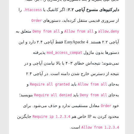
دایرکتیوهای منسوخ آپاچی ۲.۲:
اگر کانفیگ یا
را
.htaccess
از سروری قدیمی منتقل کرده‌اید، دستورهای
Order
و
و
متعلق به
Deny from all
Allow from all
allow,deny
آپاچی ۲.۲ هستند. EasyApache 4 فقط آپاچی ۲.۴ دارد و این
دستورها بدون ماژول
پذیرفته
mod_access_compat
نمی‌شوند؛ نتیجه‌اش خطای ۴۰۳ یا بالا نیامدن آپاچی و در
نتیجه از دسترس خارج شدن دامنه است. در آپاچی ۲.۴
به‌جای
باید
و
Require all granted
Allow from all
به‌جای
باید
بنویسید؛
Require all denied
Deny from all
خود
معادل مستقیمی ندارد و حذف می‌شود. برای
Order
محدود کردن به IP خاص هم
جایگزین
Require ip 1.2.3.4
است.
Allow from 1.2.3.4