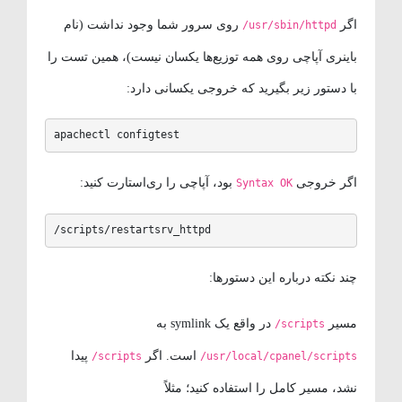
اگر
روی سرور شما وجود نداشت (نام
/usr/sbin/httpd
باینری آپاچی روی همه توزیع‌ها یکسان نیست)، همین تست را
با دستور زیر بگیرید که خروجی یکسانی دارد:
apachectl configtest
اگر خروجی
بود، آپاچی را ری‌استارت کنید:
Syntax OK
/scripts/restartsrv_httpd
چند نکته درباره این دستورها:
مسیر
در واقع یک symlink به
/scripts
است. اگر
پیدا
/scripts
/usr/local/cpanel/scripts
نشد، مسیر کامل را استفاده کنید؛ مثلاً