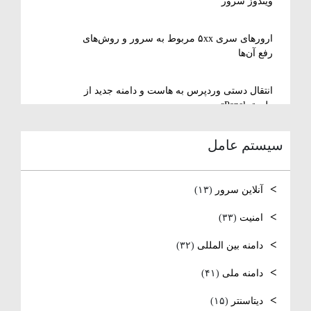
ویندوز سرور
ارورهای سری ۵xx مربوط به سرور و روش‌های
رفع آن‌ها
انتقال دستی وردپرس به هاست و دامنه جدید از
طریق cPanel
سیستم عامل
نصب و استفاده از ویرایشگر متنی nano در
لینوکس
آنلاین سرور
(۱۳)
رفع مشکل Reconnecting در Remote Desktop
ویندوز سرور
امنیت
(۳۳)
دامنه بین المللی
(۳۲)
آموزش کامل نصب و راه‌اندازی DNS Server در
ویندوز سرور
دامنه ملی
(۴۱)
نصب و راه‌اندازی NTP و تنظیم TimeZone سرور
دیتاسنتر
(۱۵)