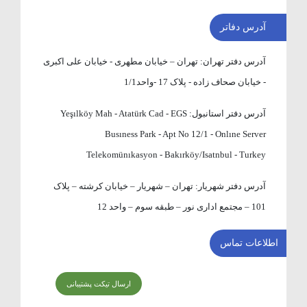
آدرس دفاتر
آدرس دفتر تهران:
تهران – خیابان مطهری - خیابان علی اکبری
- خیابان صحاف زاده - پلاک 17 -واحد1/1
آدرس دفتر استانبول:
Yeşılköy Mah - Atatürk Cad - EGS
Busıness Park - Apt No 12/1 - Onlıne Server
Telekomünıkasyon - Bakırköy/Isatnbul - Turkey
آدرس دفتر شهریار:
تهران – شهریار – خیابان کرشته – پلاک
101 – مجتمع اداری نور – طبقه سوم – واحد 12
اطلاعات تماس
ارسال تیکت پشتیبانی