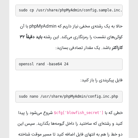
sudo cp /usr/share/phpMyAdmin/config.sample.inc.php /us
حالا به یک رشته‌ی مخفی نیاز داریم که phpMyAdmin با آن
کوکی‌های نشست را رمزنگاری می‌کند. این رشته
باید دقیقاً ۳۲
کاراکتر
باشد. یک مقدار تصادفی بسازید:
openssl rand -base64 24
فایل پیکربندی را باز کنید:
sudo nano /usr/share/phpMyAdmin/config.inc.php
خطی که با
شروع می‌شود را پیدا
$cfg['blowfish_secret']
کنید و رشته‌ای که ساختید را داخل گیومه‌ها بگذارید. سپس این
دو خط را هم به انتهای فایل اضافه کنید تا مسیر موقت شناخته