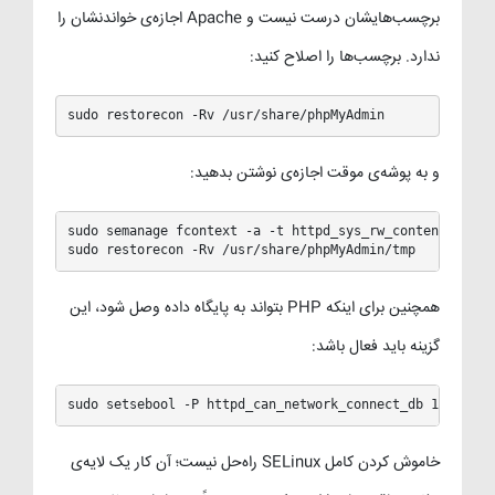
برچسب‌هایشان درست نیست و Apache اجازه‌ی خواندنشان را
ندارد. برچسب‌ها را اصلاح کنید:
sudo restorecon -Rv /usr/share/phpMyAdmin
و به پوشه‌ی موقت اجازه‌ی نوشتن بدهید:
sudo semanage fcontext -a -t httpd_sys_rw_content_t "/us
sudo restorecon -Rv /usr/share/phpMyAdmin/tmp
همچنین برای اینکه PHP بتواند به پایگاه داده وصل شود، این
گزینه باید فعال باشد:
sudo setsebool -P httpd_can_network_connect_db 1
خاموش کردن کامل SELinux راه‌حل نیست؛ آن کار یک لایه‌ی