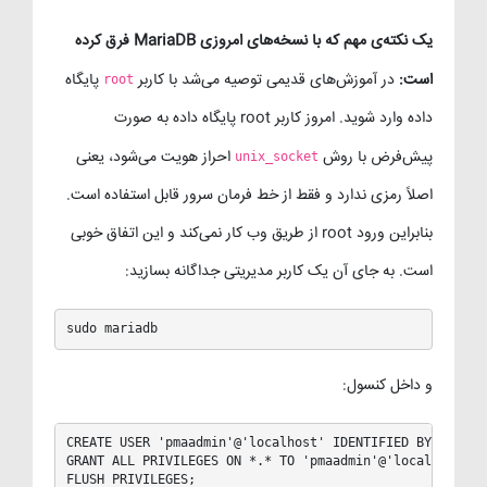
یک نکته‌ی مهم که با نسخه‌های امروزی MariaDB فرق کرده
است:
در آموزش‌های قدیمی توصیه می‌شد با کاربر
پایگاه
root
داده وارد شوید. امروز کاربر root پایگاه داده به صورت
پیش‌فرض با روش
احراز هویت می‌شود، یعنی
unix_socket
اصلاً رمزی ندارد و فقط از خط فرمان سرور قابل استفاده است.
بنابراین ورود root از طریق وب کار نمی‌کند و این اتفاق خوبی
است. به جای آن یک کاربر مدیریتی جداگانه بسازید:
sudo mariadb
و داخل کنسول:
CREATE USER 'pmaadmin'@'localhost' IDENTIFIED BY 'YOUR_S
GRANT ALL PRIVILEGES ON *.* TO 'pmaadmin'@'localhost' WI
FLUSH PRIVILEGES;
