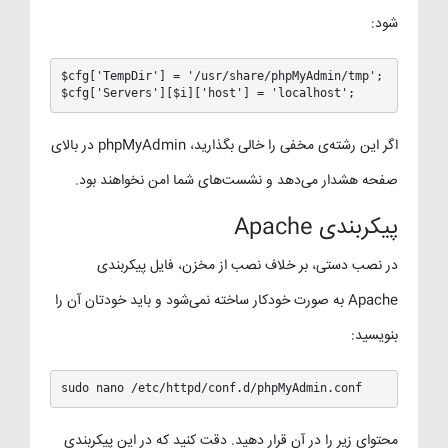
شود:
$cfg['TempDir'] = '/usr/share/phpMyAdmin/tmp';

$cfg['Servers'][$i]['host'] = 'localhost';
اگر این رشته‌ی مخفی را خالی بگذارید، phpMyAdmin در بالای
صفحه هشدار می‌دهد و نشست‌های شما امن نخواهند بود.
پیکربندی Apache
در نصب دستی، بر خلاف نصب از مخزن، فایل پیکربندی
Apache به صورت خودکار ساخته نمی‌شود و باید خودتان آن را
بنویسید:
sudo nano /etc/httpd/conf.d/phpMyAdmin.conf
محتوای زیر را در آن قرار دهید. دقت کنید که در این پیکربندی