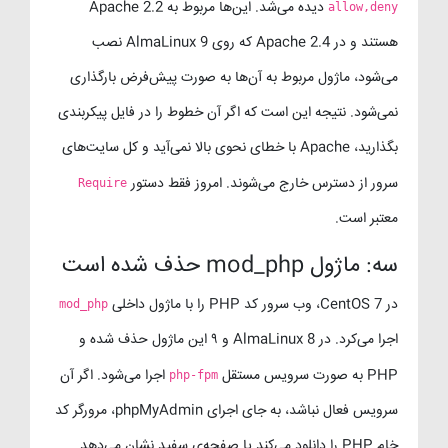
دیده می‌شد. این‌ها مربوط به Apache 2.2
allow,deny
هستند و در Apache 2.4 که روی AlmaLinux 9 نصب
می‌شود، ماژول مربوط به آن‌ها به صورت پیش‌فرض بارگذاری
نمی‌شود. نتیجه این است که اگر آن خطوط را در فایل پیکربندی
بگذارید، Apache با خطای نحوی بالا نمی‌آید و کل سایت‌های
سرور از دسترس خارج می‌شوند. امروز فقط دستور
Require
معتبر است.
سه: ماژول mod_php حذف شده است
در CentOS 7، وب سرور کد PHP را با ماژول داخلی
mod_php
اجرا می‌کرد. در AlmaLinux 8 و ۹ این ماژول حذف شده و
PHP به صورت سرویس مستقل
اجرا می‌شود. اگر آن
php-fpm
سرویس فعال نباشد، به جای اجرای phpMyAdmin، مرورگر کد
خام PHP را دانلود می‌کند یا صفحه‌ی سفید نشان می‌دهد.