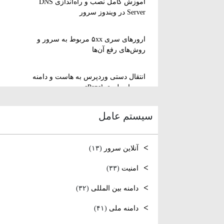
آموزش کامل نصب و راه‌اندازی DNS
Server در ویندوز سرور
ارورهای سری ۵xx مربوط به سرور و
روش‌های رفع آن‌ها
انتقال دستی وردپرس به هاست و دامنه
جدید از طریق cPanel
سیستم عامل
نصب و استفاده از ویرایشگر متنی nano
در لینوکس
آنلاین سرور
(۱۳)
رفع مشکل Reconnecting در Remote
Desktop ویندوز سرور
امنیت
(۳۳)
دامنه بین المللی
(۳۲)
آموزش کامل نصب و راه‌اندازی DNS
Server در ویندوز سرور
دامنه ملی
(۴۱)