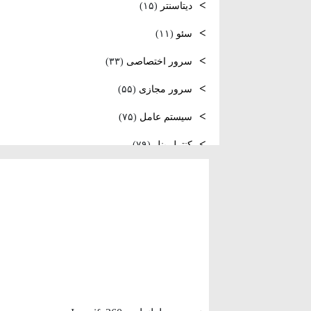
نصب و راه‌اندازی NTP و تنظیم TimeZone
دیتاسنتر
(۱۵)
سرور لینوکس
سئو
(۱۱)
فعال‌سازی SNMP در Ubuntu،
سرور اختصاصی
(۳۳)
MikroTik و Windows Server
سرور مجازی
(۵۵)
سیستم عامل
(۷۵)
کنترل پنل
(۷۹)
لایسنس
(۱۰)
مدیریت سرور
(۸۴)
مقالات عمومی
(۱۰۵)
هاست
(۳۹)
وردپرس
(۹)