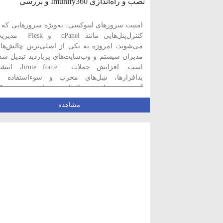
ویدئو آموزشی
(۱۵)
نصب و راه‌اندازی Imunify360 و بررسی
امکانات امنیتی آن در سی‌پنل
امنیت سرورهای لینوکسی، به‌ویژه سرورهایی که ب
کنترل‌پنل‌هایی مانند cPanel و Plesk 
می‌شوند، امروزه به یکی از اصلی‌ترین چالش‌ها
مدیران سیستم و وب‌سایت‌های پربازدید تبدیل شد
است. افزایش حملات brute force، 
بدافزارها، شِل‌های مخرب و سوءاستفاده ا
آسیب‌پذیری‌های نرم‌افزاری نشان می‌دهد ک
استفاده از یک راهکار امنیتی یکپارچه و هوشمن
مشاهده
دیگر یک انتخاب […]