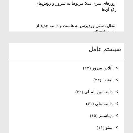
ارورهای سری ۵xx مربوط به سرور و روش‌های
رفع آن‌ها
انتقال دستی وردپرس به هاست و دامنه جدید از
طریق cPanel
سیستم عامل
نصب و استفاده از ویرایشگر متنی nano در
لینوکس
آنلاین سرور
(۱۳)
رفع مشکل Reconnecting در Remote Desktop
ویندوز سرور
امنیت
(۳۳)
دامنه بین المللی
(۳۲)
آموزش کامل نصب و راه‌اندازی DNS Server در
ویندوز سرور
دامنه ملی
(۴۱)
نصب و راه‌اندازی NTP و تنظیم TimeZone سرور
دیتاسنتر
(۱۵)
لینوکس
سئو
(۱۱)