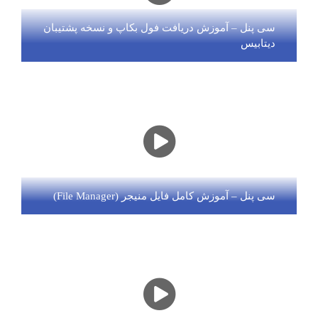
سی پنل – آموزش دریافت فول بکاپ و نسخه پشتیبان
دیتابیس
سی پنل – آموزش کامل فایل منیجر (File Manager)