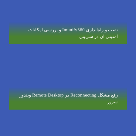
نصب و راه‌اندازی Imunify360 و بررسی امکانات
امنیتی آن در سی‌پنل
رفع مشکل Reconnecting در Remote Desktop ویندوز
سرور