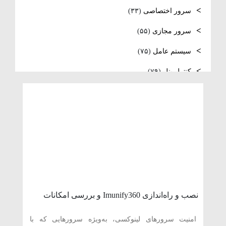
فعال‌سازی SNMP در Ubuntu، MikroTik و
سرور اختصاصی
(۳۳)
Windows Server
سرور مجازی
(۵۵)
سیستم عامل
(۷۵)
کنترل پنل
(۷۹)
لایسنس
(۱۰)
مدیریت سرور
(۸۴)
مقالات عمومی
(۱۰۵)
هاست
(۳۹)
وردپرس
(۹)
ویدئو آموزشی
(۱۵)
نصب و راه‌اندازی Imunify360 و بررسی امکانات
امنیتی آن در سی‌پنل
امنیت سرورهای لینوکسی، به‌ویژه سرورهایی که با