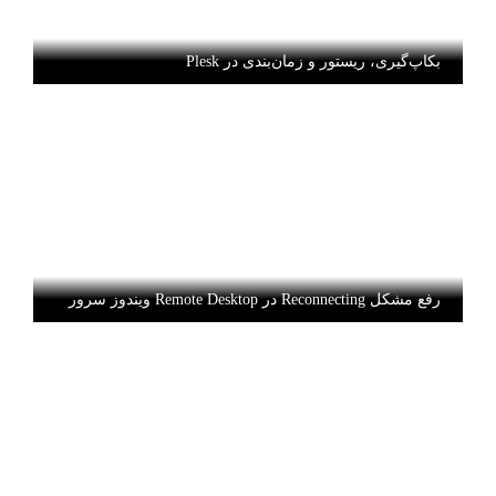
بکاپ‌گیری، ریستور و زمان‌بندی در Plesk
رفع مشکل Reconnecting در Remote Desktop ویندوز سرور