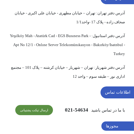
آدرس دفتر تهران:
تهران – خیابان مطهری - خیابان علی اکبری - خیابان
صحاف زاده - پلاک 17 -واحد1/1
آدرس دفتر استانبول:
Yeşılköy Mah - Atatürk Cad - EGS Busıness Park -
Apt No 12/1 - Onlıne Server Telekomünıkasyon - Bakırköy/Isatnbul -
Turkey
آدرس دفتر شهریار:
تهران – شهریار – خیابان کرشته – پلاک 101 – مجتمع
اداری نور – طبقه سوم – واحد 12
اطلاعات تماس
54634-021
با ما در تماس باشید
ارسال تیکت پشتیبانی
مجوزها