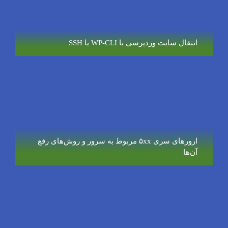
انتقال سایت وردپرسی با WP-CLI یا SSH
ارورهای سری ۵xx مربوط به سرور و روش‌های رفع
آن‌ها