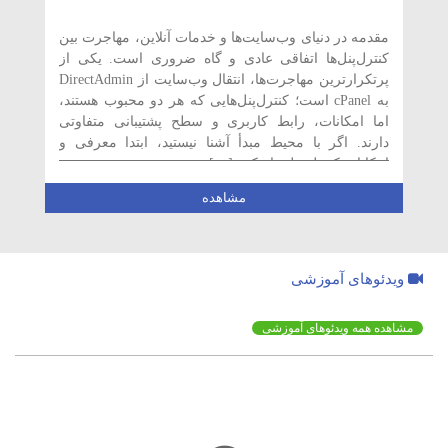
مقدمه در دنیای وب‌سایت‌ها و خدمات آنلاین، مهاجرت بین
کنترل‌پنل‌ها اتفاقی عادی و گاه ضروری است. یکی از
پرتکرارترین مهاجرت‌ها، انتقال وب‌سایت از DirectAdmin
به cPanel است؛ کنترل‌پنل‌هایی که هر دو محبوب هستند،
اما امکانات، رابط کاربری و سطح پشتیبانی متفاوتی
دارند. اگر با محیط مبدأ آشنا نیستید، ابتدا معرفی و
امکانات کنترل پنل دایرکت […]
مشاهده
ویدئوهای آموزشی
مشاهده همه ویدئوهای آموزشی