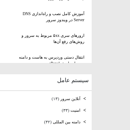
آموزش کامل نصب و راه‌اندازی DNS
Server در ویندوز سرور
ارورهای سری ۵xx مربوط به سرور و
روش‌های رفع آن‌ها
انتقال دستی وردپرس به هاست و دامنه
جدید از طریق cPanel
سیستم عامل
نصب و استفاده از ویرایشگر متنی nano
در لینوکس
آنلاین سرور
(۱۳)
رفع مشکل Reconnecting در Remote
Desktop ویندوز سرور
امنیت
(۳۳)
دامنه بین المللی
(۳۲)
آموزش کامل نصب و راه‌اندازی DNS
Server در ویندوز سرور