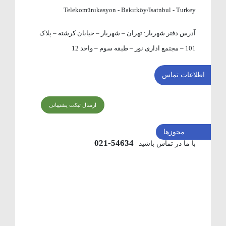
Telekomünıkasyon - Bakırköy/Isatnbul - Turkey
آدرس دفتر شهریار:
تهران – شهریار – خیابان کرشته – پلاک
101 – مجتمع اداری نور – طبقه سوم – واحد 12
اطلاعات تماس
ارسال تیکت پشتیبانی
مجوزها
54634-021
با ما در تماس باشید