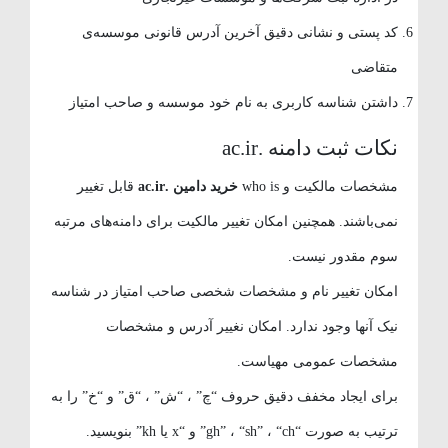
کد پستی و نشانی دقیق آخرین آدرس قانونی موسسه‌ی
متقاضی
داشتن شناسه کاربری به نام خود موسسه و صاحب امتیاز
نکات ثبت دامنه .ac.ir
مشخصات مالکیت و who is
خرید دامین .ac.ir
قابل تغییر
نمی‌باشند. همچنین امکان تغییر مالکیت برای دامنه‌های مرتبه
سوم مقدور نیست.
امکان تغییر نام و مشخصات شخصی صاحب امتیاز در شناسه
نیک آنها وجود ندارد. امکان نغییر آدرس و مشخصات
مشخصات عمومی مهیاست.
برای ایجاد مخفف دقیق حروف “چ” ، “ش” ، “ق” و “خ” را به
ترتیب به صورت “gh” ، “sh” ، “ch” و “x یا kh” بنویسید.