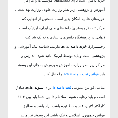
خرید دامین .ac.ir برای دانشگاه‌ها، موسسات و مراکز
آموزش و پژوهشی زیر نظر وزارت علوم، وزارت بهداشت یا
حوزه‌های علمیه امکان پذیر است. همچنین از آنجایی که
مرکز ثبت (رجیستری) دامنه‌های ملی ایران، ایرنیک است
(نهادی در پژوهشگاه دانش‌های بنیادی و نه یک شرکت
رجیسترار)،
خرید دامنه .ac.ir
نیازمند شناسه نیک آموزشی و
پژوهشی است و باید توسط ایرنیک تائید شود. مدارس و
مراکز زیر نظر وزارت آموزش و پرورش به‌جای این پسوند
باید
قوانین ثبت دامنه sch.ir.
را دنبال کنند.
تمامی قوانین عمومی
ثبت دامنه ir
برای
پسوند .ac.ir
صادق
است و باید رعایت شوند. مثلا نام دامین شما باید بین ۳-۶۳
کاراکتر لاتین، عدد و خط تیره باشد، آزاد باشد و مطابق
قوانین جمهوری اسلامی و نیک باشد. این پسوند نیز مانند