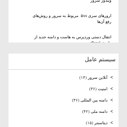
ویندوز سرور
ارورهای سری ۵xx مربوط به سرور و روش‌های
رفع آن‌ها
انتقال دستی وردپرس به هاست و دامنه جدید از
طریق cPanel
سیستم عامل
نصب و استفاده از ویرایشگر متنی nano در
لینوکس
آنلاین سرور
(۱۴)
رفع مشکل Reconnecting در Remote Desktop
ویندوز سرور
امنیت
(۳۶)
دامنه بین المللی
(۳۶)
آموزش کامل نصب و راه‌اندازی DNS Server در
ویندوز سرور
دامنه ملی
(۴۲)
نصب و راه اندازی NTP
دیتاسنتر
(۱۵)