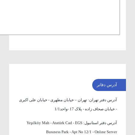
آدرس دفاتر
آدرس دفتر تهران:
تهران – خیابان مطهری - خیابان علی اکبری
- خیابان صحاف زاده - پلاک 17 -واحد1/1
آدرس دفتر استانبول:
Yeşılköy Mah - Atatürk Cad - EGS
Busıness Park - Apt No 12/1 - Onlıne Server