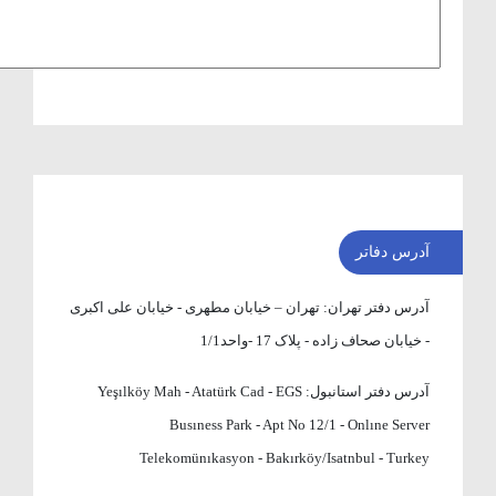
آدرس دفاتر
آدرس دفتر تهران:
تهران – خیابان مطهری - خیابان علی اکبری
- خیابان صحاف زاده - پلاک 17 -واحد1/1
آدرس دفتر استانبول:
Yeşılköy Mah - Atatürk Cad - EGS
Busıness Park - Apt No 12/1 - Onlıne Server
Telekomünıkasyon - Bakırköy/Isatnbul - Turkey