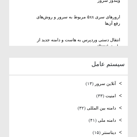
ویندوز سرور
ارورهای سری ۵xx مربوط به سرور و روش‌های
رفع آن‌ها
انتقال دستی وردپرس به هاست و دامنه جدید از
طریق cPanel
سیستم عامل
نصب و استفاده از ویرایشگر متنی nano در
لینوکس
آنلاین سرور
(۱۳)
رفع مشکل Reconnecting در Remote Desktop
ویندوز سرور
امنیت
(۳۳)
دامنه بین المللی
(۳۲)
آموزش کامل نصب و راه‌اندازی DNS Server در
ویندوز سرور
دامنه ملی
(۴۱)
نصب و راه‌اندازی NTP و تنظیم TimeZone سرور
دیتاسنتر
(۱۵)