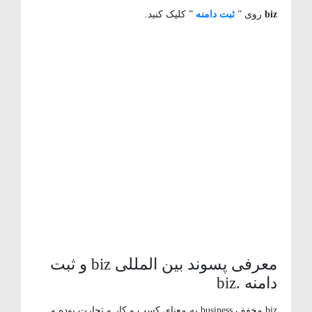
biz
روی ”
ثبت دامنه
” کلیک کنید.
معرفی پسوند بین المللی biz و ثبت
دامنه .biz
biz مخفف business به معنای کسب و کار و تجارت بوده و