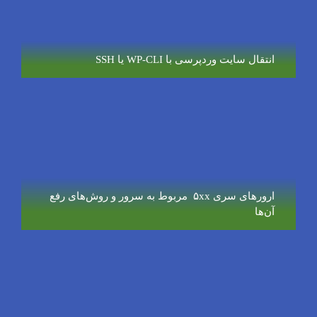
انتقال سایت وردپرسی با WP-CLI یا SSH
ارورهای سری ۵xx مربوط به سرور و روش‌های رفع
آن‌ها