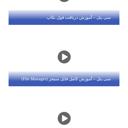
سی پنل – آموزش دریافت فول بکاپ
سی پنل – آموزش کامل فایل منیجر (File Manager)