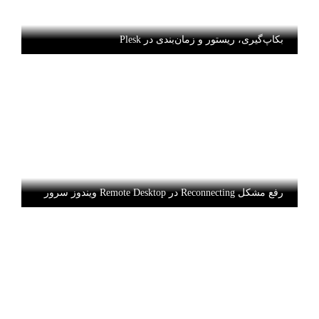
بکاپ‌گیری، ریستور و زمان‌بندی در Plesk
رفع مشکل Reconnecting در Remote Desktop ویندوز سرور