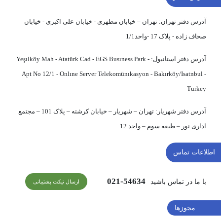
آدرس دفتر تهران:
تهران – خیابان مطهری - خیابان علی اکبری - خیابان
صحاف زاده - پلاک 17 -واحد1/1
آدرس دفتر استانبول:
Yeşılköy Mah - Atatürk Cad - EGS Busıness Park -
Apt No 12/1 - Onlıne Server Telekomünıkasyon - Bakırköy/Isatnbul -
Turkey
آدرس دفتر شهریار:
تهران – شهریار – خیابان کرشته – پلاک 101 – مجتمع
اداری نور – طبقه سوم – واحد 12
اطلاعات تماس
54634-021
با ما در تماس باشید
ارسال تیکت پشتیبانی
مجوزها