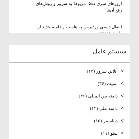
ارورهای سری ۵xx مربوط به سرور و روش‌های
رفع آن‌ها
انتقال دستی وردپرس به هاست و دامنه جدید از
طریق cPanel
سیستم عامل
نصب و استفاده از ویرایشگر متنی nano در
لینوکس
آنلاین سرور
(۱۴)
رفع مشکل Reconnecting در Remote Desktop
ویندوز سرور
امنیت
(۳۶)
دامنه بین المللی
(۳۶)
آموزش کامل نصب و راه‌اندازی DNS Server در
ویندوز سرور
دامنه ملی
(۴۲)
نصب و راه اندازی NTP
دیتاسنتر
(۱۵)
سئو
(۱۱)