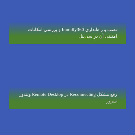
نصب و راه‌اندازی Imunify360 و بررسی امکانات
امنیتی آن در سی‌پنل
رفع مشکل Reconnecting در Remote Desktop ویندوز
سرور