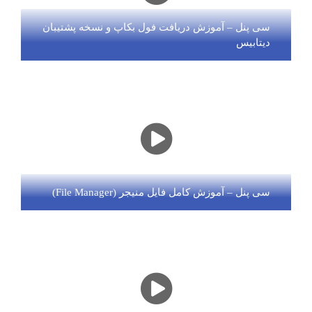
سی پنل – آموزش دریافت فول بکاپ و نسخه پشتیبان
دیتابیس
سی پنل – آموزش کامل فایل منیجر (File Manager)