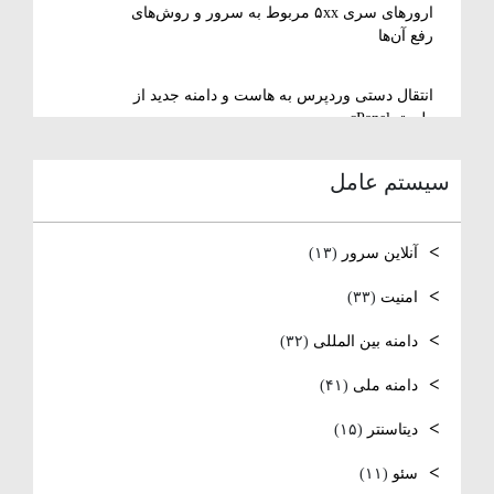
ارورهای سری ۵xx مربوط به سرور و روش‌های
رفع آن‌ها
انتقال دستی وردپرس به هاست و دامنه جدید از
طریق cPanel
سیستم عامل
نصب و استفاده از ویرایشگر متنی nano در
لینوکس
آنلاین سرور
(۱۳)
رفع مشکل Reconnecting در Remote Desktop
ویندوز سرور
امنیت
(۳۳)
دامنه بین المللی
(۳۲)
آموزش کامل نصب و راه‌اندازی DNS Server در
ویندوز سرور
دامنه ملی
(۴۱)
نصب و راه‌اندازی NTP و تنظیم TimeZone سرور
دیتاسنتر
(۱۵)
لینوکس
سئو
(۱۱)