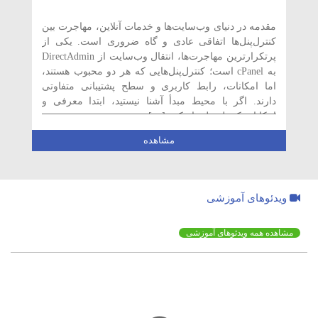
مقدمه در دنیای وب‌سایت‌ها و خدمات آنلاین، مهاجرت بین
کنترل‌پنل‌ها اتفاقی عادی و گاه ضروری است. یکی از
پرتکرارترین مهاجرت‌ها، انتقال وب‌سایت از DirectAdmin
به cPanel است؛ کنترل‌پنل‌هایی که هر دو محبوب هستند،
اما امکانات، رابط کاربری و سطح پشتیبانی متفاوتی
دارند. اگر با محیط مبدأ آشنا نیستید، ابتدا معرفی و
امکانات کنترل پنل دایرکت […]
مشاهده
ویدئوهای آموزشی
مشاهده همه ویدئوهای آموزشی