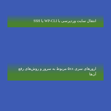
انتقال سایت وردپرسی با WP-CLI یا SSH
ارورهای سری ۵xx مربوط به سرور و روش‌های رفع
آن‌ها