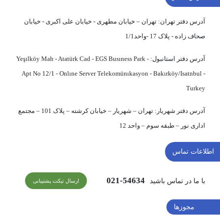
آدرس دفتر تهران:
تهران – خیابان مطهری - خیابان علی اکبری - خیابان
صحاف زاده - پلاک 17 -واحد1/1
آدرس دفتر استانبول:
Yeşılköy Mah - Atatürk Cad - EGS Busıness Park -
Apt No 12/1 - Onlıne Server Telekomünıkasyon - Bakırköy/Isatnbul -
Turkey
آدرس دفتر شهریار:
تهران – شهریار – خیابان کرشته – پلاک 101 – مجتمع
اداری نور – طبقه سوم – واحد 12
اطلاعات تماس
54634-021
با ما در تماس باشید
ارسال تیکت پشتیبانی
مجوزها