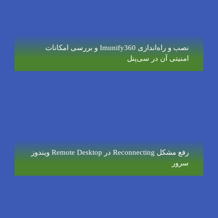
نصب و راه‌اندازی Imunify360 و بررسی امکانات
امنیتی آن در سی‌پنل
رفع مشکل Reconnecting در Remote Desktop ویندوز
سرور