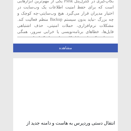
بکاپ‌گیری در کنترل‌پنل Plesk یکی از مهم‌ترین ابزارهایی
است که برای حفظ امنیت اطلاعات یک وب‌سایت در
اختیار مدیران قرار می‌گیرد. هیچ وب‌سایتی-چه کوچک و
چه بزرگ -نباید بدون سیستم Backup منظم فعالیت کند.
مشکلات نرم‌افزاری، حملات امنیتی، حذف اشتباهی
فایل‌ها، خطاهای برنامه‌نویسی یا خرابی سرور، همگی
می‌توانند یک سایت را از کار بیندازند. پلسک […]
مشاهده
انتقال دستی وردپرس به هاست و دامنه جدید از