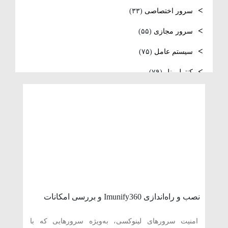
فعال‌سازی SNMP در Ubuntu، MikroTik و
سرور اختصاصی
(۳۳)
Windows Server
سرور مجازی
(۵۵)
سیستم عامل
(۷۵)
کنترل پنل
(۷۹)
لایسنس
(۱۰)
مدیریت سرور
(۸۴)
مقالات عمومی
(۱۰۵)
هاست
(۳۹)
وردپرس
(۹)
ویدئو آموزشی
(۱۵)
نصب و راه‌اندازی Imunify360 و بررسی امکانات
امنیتی آن در سی‌پنل
امنیت سرورهای لینوکسی، به‌ویژه سرورهایی که با