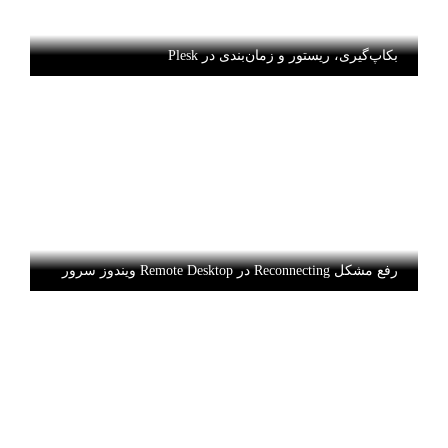
بکاپ‌گیری، ریستور و زمان‌بندی در Plesk
رفع مشکل Reconnecting در Remote Desktop ویندوز سرور