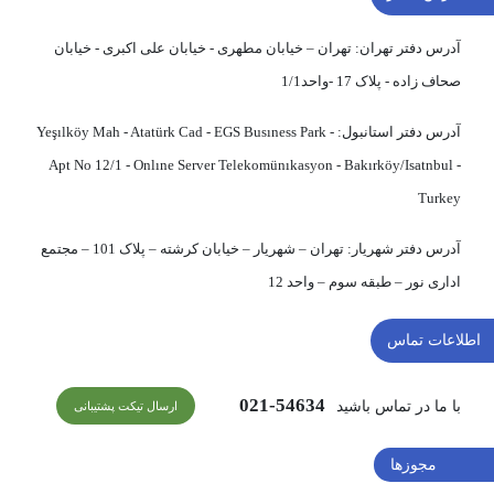
آدرس دفتر تهران:
تهران – خیابان مطهری - خیابان علی اکبری - خیابان
صحاف زاده - پلاک 17 -واحد1/1
آدرس دفتر استانبول:
Yeşılköy Mah - Atatürk Cad - EGS Busıness Park -
Apt No 12/1 - Onlıne Server Telekomünıkasyon - Bakırköy/Isatnbul -
Turkey
آدرس دفتر شهریار:
تهران – شهریار – خیابان کرشته – پلاک 101 – مجتمع
اداری نور – طبقه سوم – واحد 12
اطلاعات تماس
54634-021
با ما در تماس باشید
ارسال تیکت پشتیبانی
مجوزها