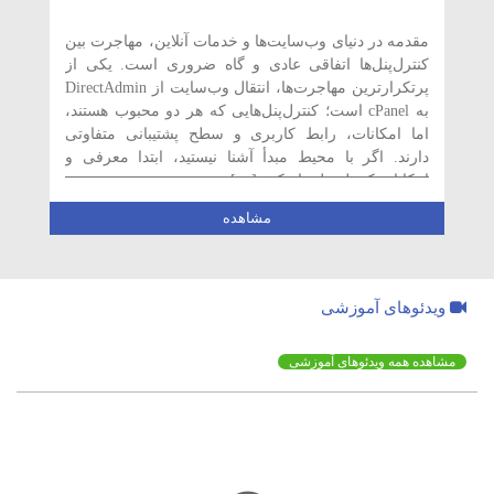
مقدمه در دنیای وب‌سایت‌ها و خدمات آنلاین، مهاجرت بین
کنترل‌پنل‌ها اتفاقی عادی و گاه ضروری است. یکی از
پرتکرارترین مهاجرت‌ها، انتقال وب‌سایت از DirectAdmin
به cPanel است؛ کنترل‌پنل‌هایی که هر دو محبوب هستند،
اما امکانات، رابط کاربری و سطح پشتیبانی متفاوتی
دارند. اگر با محیط مبدأ آشنا نیستید، ابتدا معرفی و
امکانات کنترل پنل دایرکت […]
مشاهده
ویدئوهای آموزشی
مشاهده همه ویدئوهای آموزشی