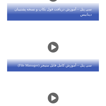
سی پنل – آموزش دریافت فول بکاپ و نسخه پشتیبان
دیتابیس
سی پنل – آموزش کامل فایل منیجر (File Manager)