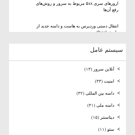
ارورهای سری ۵xx مربوط به سرور و روش‌های
رفع آن‌ها
انتقال دستی وردپرس به هاست و دامنه جدید از
طریق cPanel
سیستم عامل
نصب و استفاده از ویرایشگر متنی nano در
لینوکس
آنلاین سرور
(۱۳)
رفع مشکل Reconnecting در Remote Desktop
ویندوز سرور
امنیت
(۳۳)
دامنه بین المللی
(۳۲)
آموزش کامل نصب و راه‌اندازی DNS Server در
ویندوز سرور
دامنه ملی
(۴۱)
نصب و راه‌اندازی NTP و تنظیم TimeZone سرور
دیتاسنتر
(۱۵)
لینوکس
سئو
(۱۱)