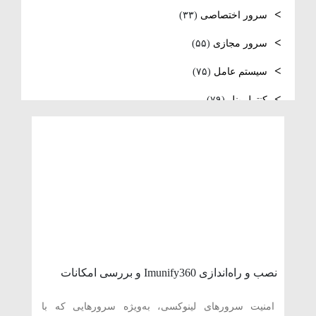
فعال‌سازی SNMP در Ubuntu، MikroTik و
سرور اختصاصی
(۳۳)
Windows Server
سرور مجازی
(۵۵)
سیستم عامل
(۷۵)
کنترل پنل
(۷۹)
لایسنس
(۱۰)
مدیریت سرور
(۸۴)
مقالات عمومی
(۱۰۵)
هاست
(۳۹)
وردپرس
(۹)
ویدئو آموزشی
(۱۵)
نصب و راه‌اندازی Imunify360 و بررسی امکانات
امنیتی آن در سی‌پنل
امنیت سرورهای لینوکسی، به‌ویژه سرورهایی که با