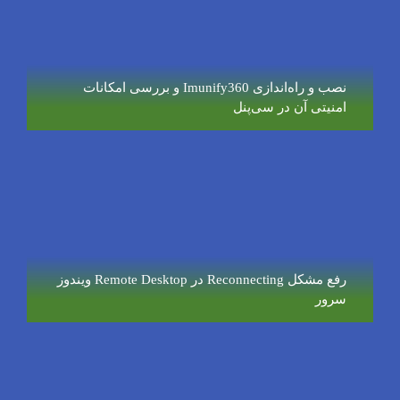
نصب و راه‌اندازی Imunify360 و بررسی امکانات
امنیتی آن در سی‌پنل
رفع مشکل Reconnecting در Remote Desktop ویندوز
سرور