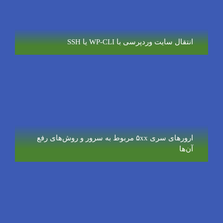
انتقال سایت وردپرسی با WP-CLI یا SSH
ارورهای سری ۵xx مربوط به سرور و روش‌های رفع
آن‌ها