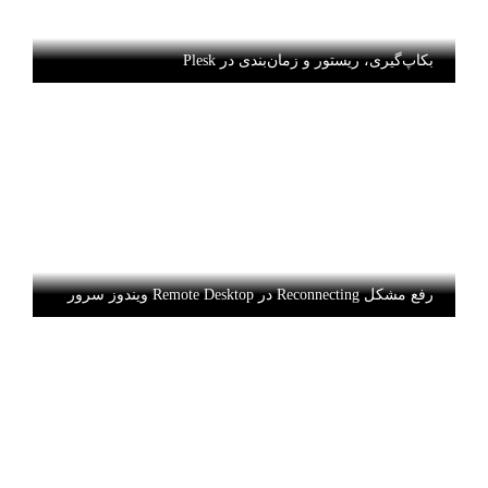
بکاپ‌گیری، ریستور و زمان‌بندی در Plesk
رفع مشکل Reconnecting در Remote Desktop ویندوز سرور