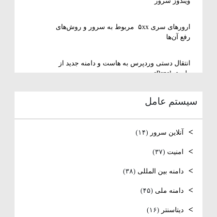
ویندوز سرور
ارورهای سری ۵xx مربوط به سرور و روش‌های
رفع آن‌ها
انتقال دستی وردپرس به هاست و دامنه جدید از
طریق cPanel
سیستم عامل
نصب و استفاده از ویرایشگر متنی nano در
لینوکس
آنلاین سرور
(۱۴)
رفع مشکل Reconnecting در Remote Desktop
ویندوز سرور
امنیت
(۳۷)
دامنه بین المللی
(۳۸)
آموزش کامل نصب و راه‌اندازی DNS Server در
ویندوز سرور
دامنه ملی
(۴۵)
نصب و راه اندازی NTP
دیتاسنتر
(۱۶)