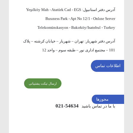
آدرس دفتر استانبول:
Yeşılköy Mah - Atatürk Cad - EGS
Busıness Park - Apt No 12/1 - Onlıne Server
Telekomünıkasyon - Bakırköy/Isatnbul - Turkey
آدرس دفتر شهریار:
تهران – شهریار – خیابان کرشته – پلاک
101 – مجتمع اداری نور – طبقه سوم – واحد 12
اطلاعات تماس
ارسال تیکت پشتیبانی
مجوزها
54634-021
با ما در تماس باشید