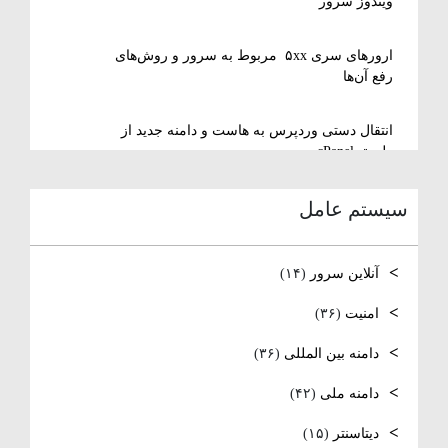
ویندوز سرور
ارورهای سری ۵xx مربوط به سرور و روش‌های
رفع آن‌ها
انتقال دستی وردپرس به هاست و دامنه جدید از
طریق cPanel
سیستم عامل
نصب و استفاده از ویرایشگر متنی nano در
لینوکس
آنلاین سرور
(۱۴)
رفع مشکل Reconnecting در Remote Desktop
ویندوز سرور
امنیت
(۳۶)
دامنه بین المللی
(۳۶)
آموزش کامل نصب و راه‌اندازی DNS Server در
ویندوز سرور
دامنه ملی
(۴۲)
نصب و راه اندازی NTP
دیتاسنتر
(۱۵)